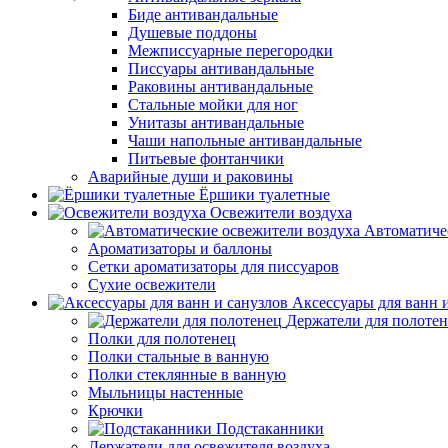
Биде антивандальные
Душевые поддоны
Межписсуарные перегородки
Писсуары антивандальные
Раковины антивандальные
Стальные мойки для ног
Унитазы антивандальные
Чаши напольные антивандальные
Питьевые фонтанчики
Аварийные души и раковины
Ёршики туалетные
Освежители воздуха
Автоматиче
Ароматизаторы и баллоны
Сетки ароматизаторы для писсуаров
Сухие освежители
Аксессуары для ванн 
Держатели для полоте
Полки для полотенец
Полки стальные в ванную
Полки стеклянные в ванную
Мыльницы настенные
Крючки
Подстаканники
Держатели для освежителя воздуха