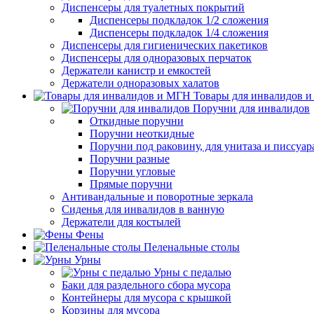
Диспенсеры для туалетных покрытий
Диспенсеры подкладок 1/2 сложения
Диспенсеры подкладок 1/4 сложения
Диспенсеры для гигиенических пакетиков
Диспенсеры для одноразовых перчаток
Держатели канистр и емкостей
Держатели одноразовых халатов
Товары для инвалидов 
Поручни для инвалидов
Откидные поручни
Поручни неоткидные
Поручни под раковину, для унитаза и писсуар
Поручни разные
Поручни угловые
Прямые поручни
Антивандальные и поворотные зеркала
Сиденья для инвалидов в ванную
Держатели для костылей
Фены
Пеленальные столы
Урны
Урны с педалью
Баки для раздельного сбора мусора
Контейнеры для мусора с крышкой
Корзины для мусора