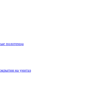
ые полотенца
окрытия на унитаз