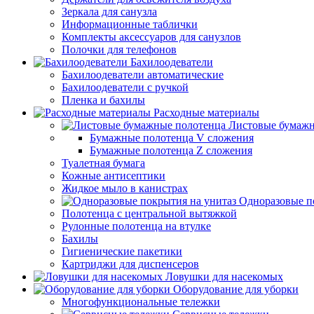
Зеркала для санузла
Информационные таблички
Комплекты аксессуаров для санузлов
Полочки для телефонов
Бахилоодеватели
Бахилоодеватели автоматические
Бахилоодеватели с ручкой
Пленка и бахилы
Расходные материалы
Листовые бумажн
Бумажные полотенца V сложения
Бумажные полотенца Z сложения
Туалетная бумага
Кожные антисептики
Жидкое мыло в канистрах
Одноразовые п
Полотенца с центральной вытяжкой
Рулонные полотенца на втулке
Бахилы
Гигиенические пакетики
Картриджи для диспенсеров
Ловушки для насекомых
Оборудование для уборки
Многофункциональные тележки