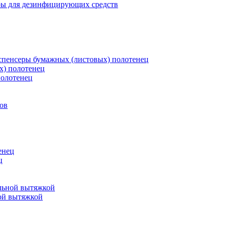
ры для дезинфицирующих средств
пенсеры бумажных (листовых) полотенец
х) полотенец
полотенец
ов
енец
ц
льной вытяжкой
ой вытяжкой