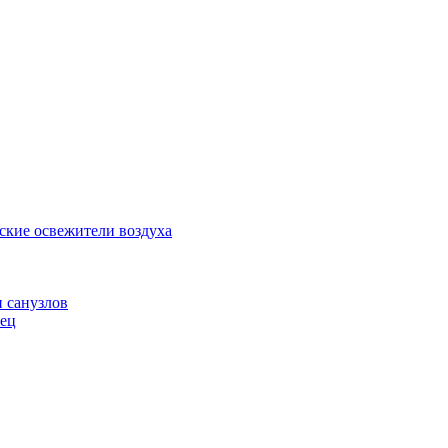
ские освежители воздуха
и санузлов
нец