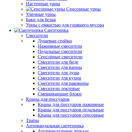
Настенные урны
Сенсорные урны
Уличные урны
Баки для белья
Урны с емкостью для горящего мусора
Сантехника
Смесители
Душевые стойки
Нажимные смесители
Педальные смесители
Сенсорные смесители
Смесители для биде
Смесители для ванны
Смесители для душа
Смесители для кухни
Смесители для раковины
Смесители локтевые
Смешивающие блоки
Краны для писсуаров
Краны для писсуаров нажимные
Краны для писсуаров педальные
Краны для писсуаров сенсорные
Трапы
Антивандальная сантехника
Антивандальные зеркала