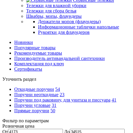
Сервисные тележки
Тележки для влажной уборки
Тележки для сбора белья
Швабры, мопы, флаундеры
Держатели мопов (флаундеры)
Информационные таблички напольные
Рукоятки для флаундеров
Новинки
Популярные товары
Рекомендуемые товары
Производитель антивандальной сантехники
Комплектация под ключ
Сертификаты
Уточнить раздел
Откидные поручни
54
Поручни неоткидные
23
Поручни под раковину, для унитаза и писсуара
41
Поручни угловые
31
Прямые поручни
50
Фильтр по параметрам
Розничная цена
От
До