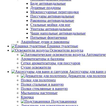
Биде антивандальные
Душевые поддоны
Межписсуарные перегородки
Писсуары антивандальные
Раковины антивандальные
Стальные мойки для ног
Унитазы антивандальные
Чаши напольные антивандальные
Питьевые фонтанчики
Аварийные души и раковины
Ёршики туалетные
Освежители воздуха
Автоматиче
Ароматизаторы и баллоны
Сетки ароматизаторы для писсуаров
Сухие освежители
Аксессуары для ванн 
Держатели для полоте
Полки для полотенец
Полки стальные в ванную
Полки стеклянные в ванную
Мыльницы настенные
Крючки
Подстаканники
Держатели для освежителя воздуха