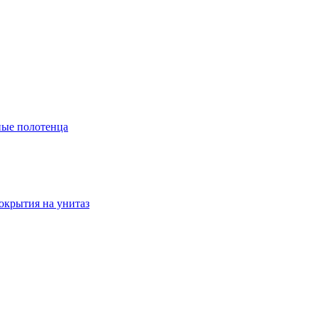
ые полотенца
окрытия на унитаз