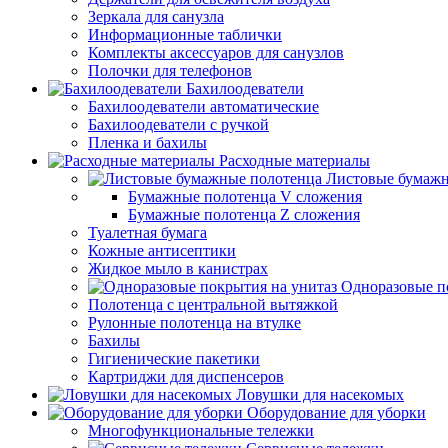
Зеркала для санузла
Информационные таблички
Комплекты аксессуаров для санузлов
Полочки для телефонов
Бахилоодеватели
Бахилоодеватели автоматические
Бахилоодеватели с ручкой
Пленка и бахилы
Расходные материалы
Листовые бумажн
Бумажные полотенца V сложения
Бумажные полотенца Z сложения
Туалетная бумага
Кожные антисептики
Жидкое мыло в канистрах
Одноразовые п
Полотенца с центральной вытяжкой
Рулонные полотенца на втулке
Бахилы
Гигиенические пакетики
Картриджи для диспенсеров
Ловушки для насекомых
Оборудование для уборки
Многофункциональные тележки