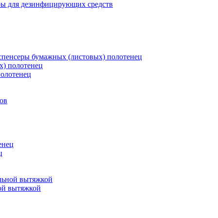
ры для дезинфицирующих средств
пенсеры бумажных (листовых) полотенец
х) полотенец
полотенец
ов
енец
ц
льной вытяжкой
ой вытяжкой