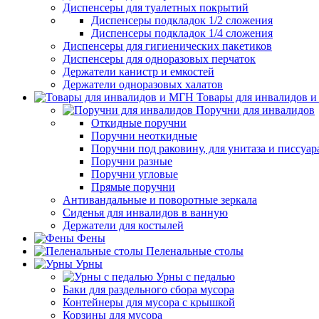
Диспенсеры для туалетных покрытий
Диспенсеры подкладок 1/2 сложения
Диспенсеры подкладок 1/4 сложения
Диспенсеры для гигиенических пакетиков
Диспенсеры для одноразовых перчаток
Держатели канистр и емкостей
Держатели одноразовых халатов
Товары для инвалидов 
Поручни для инвалидов
Откидные поручни
Поручни неоткидные
Поручни под раковину, для унитаза и писсуар
Поручни разные
Поручни угловые
Прямые поручни
Антивандальные и поворотные зеркала
Сиденья для инвалидов в ванную
Держатели для костылей
Фены
Пеленальные столы
Урны
Урны с педалью
Баки для раздельного сбора мусора
Контейнеры для мусора с крышкой
Корзины для мусора