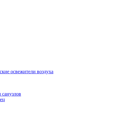
ские освежители воздуха
и санузлов
нец