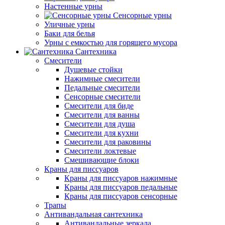
Настенные урны
Сенсорные урны
Уличные урны
Баки для белья
Урны с емкостью для горящего мусора
Сантехника
Смесители
Душевые стойки
Нажимные смесители
Педальные смесители
Сенсорные смесители
Смесители для биде
Смесители для ванны
Смесители для душа
Смесители для кухни
Смесители для раковины
Смесители локтевые
Смешивающие блоки
Краны для писсуаров
Краны для писсуаров нажимные
Краны для писсуаров педальные
Краны для писсуаров сенсорные
Трапы
Антивандальная сантехника
Антивандальные зеркала