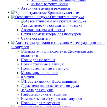
Питьевые фонтанчики
Аварийные души и раковины
Ёршики туалетные
Освежители воздуха
Автоматические освежители воздуха
Ароматизаторы и баллоны
Сетки ароматизаторы для писсуаров
Сухие освежители
Аксессуары для ванн
и санузлов
Держатели для
полотенец
Полки для полотенец
Полки стальные в ванную
Полки стеклянные в ванную
Мыльницы настенные
Крючки
Подстаканники
Держатели для освежителя воздуха
Зеркала для санузла
Информационные таблички
Комплекты аксессуаров для санузлов
Полочки для телефонов