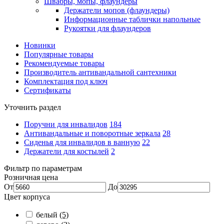
Швабры, мопы, флаундеры
Держатели мопов (флаундеры)
Информационные таблички напольные
Рукоятки для флаундеров
Новинки
Популярные товары
Рекомендуемые товары
Производитель антивандальной сантехники
Комплектация под ключ
Сертификаты
Уточнить раздел
Поручни для инвалидов
184
Антивандальные и поворотные зеркала
28
Сиденья для инвалидов в ванную
22
Держатели для костылей
2
Фильтр по параметрам
Розничная цена
От
До
Цвет корпуса
белый
(5)