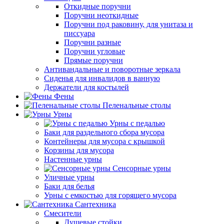
Откидные поручни
Поручни неоткидные
Поручни под раковину, для унитаза и
писсуара
Поручни разные
Поручни угловые
Прямые поручни
Антивандальные и поворотные зеркала
Сиденья для инвалидов в ванную
Держатели для костылей
Фены
Пеленальные столы
Урны
Урны с педалью
Баки для раздельного сбора мусора
Контейнеры для мусора с крышкой
Корзины для мусора
Настенные урны
Сенсорные урны
Уличные урны
Баки для белья
Урны с емкостью для горящего мусора
Сантехника
Смесители
Душевые стойки