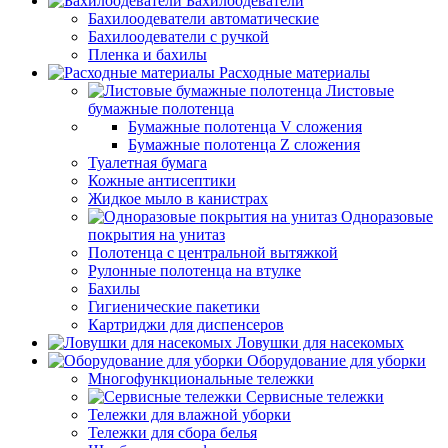
Бахилоодеватели
Бахилоодеватели автоматические
Бахилоодеватели с ручкой
Пленка и бахилы
Расходные материалы
Листовые
бумажные полотенца
Бумажные полотенца V сложения
Бумажные полотенца Z сложения
Туалетная бумага
Кожные антисептики
Жидкое мыло в канистрах
Одноразовые
покрытия на унитаз
Полотенца с центральной вытяжкой
Рулонные полотенца на втулке
Бахилы
Гигиенические пакетики
Картриджи для диспенсеров
Ловушки для насекомых
Оборудование для уборки
Многофункциональные тележки
Сервисные тележки
Тележки для влажной уборки
Тележки для сбора белья