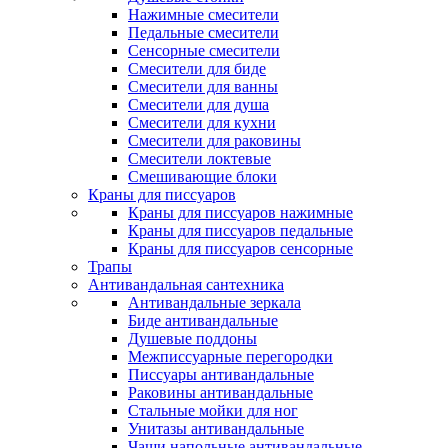
Нажимные смесители
Педальные смесители
Сенсорные смесители
Смесители для биде
Смесители для ванны
Смесители для душа
Смесители для кухни
Смесители для раковины
Смесители локтевые
Смешивающие блоки
Краны для писсуаров
Краны для писсуаров нажимные
Краны для писсуаров педальные
Краны для писсуаров сенсорные
Трапы
Антивандальная сантехника
Антивандальные зеркала
Биде антивандальные
Душевые поддоны
Межписсуарные перегородки
Писсуары антивандальные
Раковины антивандальные
Стальные мойки для ног
Унитазы антивандальные
Чаши напольные антивандальные