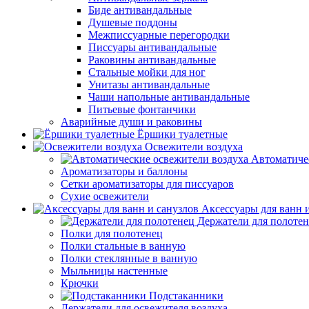
Биде антивандальные
Душевые поддоны
Межписсуарные перегородки
Писсуары антивандальные
Раковины антивандальные
Стальные мойки для ног
Унитазы антивандальные
Чаши напольные антивандальные
Питьевые фонтанчики
Аварийные души и раковины
Ёршики туалетные
Освежители воздуха
Автоматиче
Ароматизаторы и баллоны
Сетки ароматизаторы для писсуаров
Сухие освежители
Аксессуары для ванн 
Держатели для полоте
Полки для полотенец
Полки стальные в ванную
Полки стеклянные в ванную
Мыльницы настенные
Крючки
Подстаканники
Держатели для освежителя воздуха