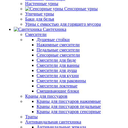
Настенные урны
Сенсорные урны
Уличные урны
Баки для белья
Урны с емкостью для горящего мусора
Сантехника
Смесители
Душевые стойки
Нажимные смесители
Педальные смесители
Сенсорные смесители
Смесители для биде
Смесители для ванны
Смесители для душа
Смесители для кухни
Смесители для раковины
Смесители локтевые
Смешивающие блоки
Краны для писсуаров
Краны для писсуаров нажимные
Краны для писсуаров педальные
Краны для писсуаров сенсорные
Трапы
Антивандальная сантехника
Антивандальные зеркала