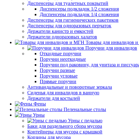
Диспенсеры для туалетных покрытий
Диспенсеры подкладок 1/2 сложения
Диспенсеры подкладок 1/4 сложения
Диспенсеры для гигиенических пакетиков
Диспенсеры для одноразовых перчаток
Держатели канистр и емкостей
Держатели одноразовых халатов
Товары для инвалидов 
Поручни для инвалидов
Откидные поручни
Поручни неоткидные
Поручни под раковину, для унитаза и писсуар
Поручни разные
Поручни угловые
Прямые поручни
Антивандальные и поворотные зеркала
Сиденья для инвалидов в ванную
Держатели для костылей
Фены
Пеленальные столы
Урны
Урны с педалью
Баки для раздельного сбора мусора
Контейнеры для мусора с крышкой
Корзины для мусора