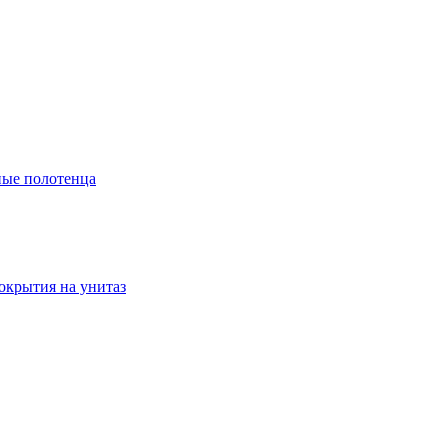
ые полотенца
окрытия на унитаз