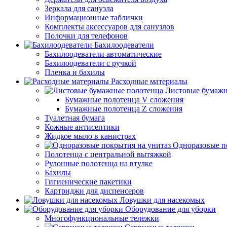
Зеркала для санузла
Информационные таблички
Комплекты аксессуаров для санузлов
Полочки для телефонов
Бахилоодеватели
Бахилоодеватели автоматические
Бахилоодеватели с ручкой
Пленка и бахилы
Расходные материалы
Листовые бумажн
Бумажные полотенца V сложения
Бумажные полотенца Z сложения
Туалетная бумага
Кожные антисептики
Жидкое мыло в канистрах
Одноразовые п
Полотенца с центральной вытяжкой
Рулонные полотенца на втулке
Бахилы
Гигиенические пакетики
Картриджи для диспенсеров
Ловушки для насекомых
Оборудование для уборки
Многофункциональные тележки