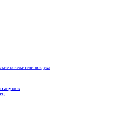
ские освежители воздуха
и санузлов
нец