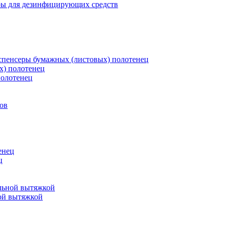
ры для дезинфицирующих средств
пенсеры бумажных (листовых) полотенец
х) полотенец
полотенец
ов
енец
ц
льной вытяжкой
ой вытяжкой