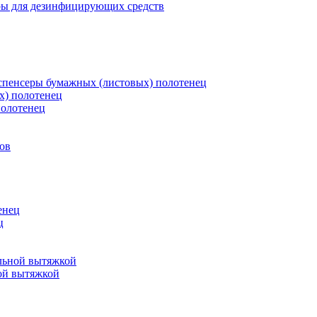
ры для дезинфицирующих средств
пенсеры бумажных (листовых) полотенец
х) полотенец
полотенец
ов
енец
ц
льной вытяжкой
ой вытяжкой