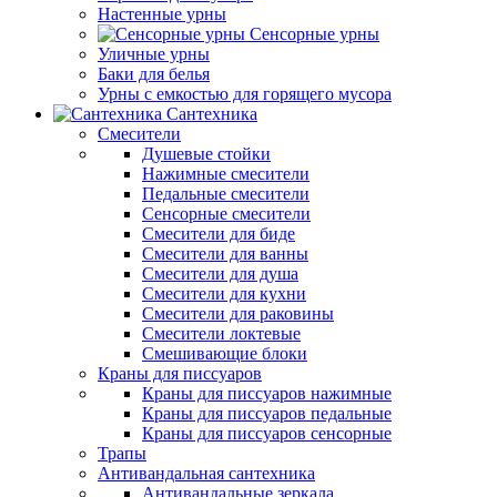
Настенные урны
Сенсорные урны
Уличные урны
Баки для белья
Урны с емкостью для горящего мусора
Сантехника
Смесители
Душевые стойки
Нажимные смесители
Педальные смесители
Сенсорные смесители
Смесители для биде
Смесители для ванны
Смесители для душа
Смесители для кухни
Смесители для раковины
Смесители локтевые
Смешивающие блоки
Краны для писсуаров
Краны для писсуаров нажимные
Краны для писсуаров педальные
Краны для писсуаров сенсорные
Трапы
Антивандальная сантехника
Антивандальные зеркала