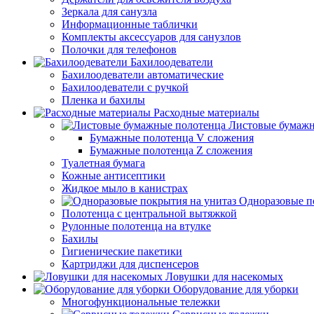
Зеркала для санузла
Информационные таблички
Комплекты аксессуаров для санузлов
Полочки для телефонов
Бахилоодеватели
Бахилоодеватели автоматические
Бахилоодеватели с ручкой
Пленка и бахилы
Расходные материалы
Листовые бумажн
Бумажные полотенца V сложения
Бумажные полотенца Z сложения
Туалетная бумага
Кожные антисептики
Жидкое мыло в канистрах
Одноразовые п
Полотенца с центральной вытяжкой
Рулонные полотенца на втулке
Бахилы
Гигиенические пакетики
Картриджи для диспенсеров
Ловушки для насекомых
Оборудование для уборки
Многофункциональные тележки