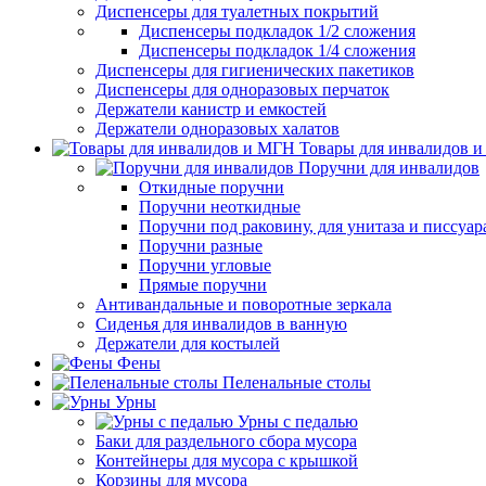
Диспенсеры для туалетных покрытий
Диспенсеры подкладок 1/2 сложения
Диспенсеры подкладок 1/4 сложения
Диспенсеры для гигиенических пакетиков
Диспенсеры для одноразовых перчаток
Держатели канистр и емкостей
Держатели одноразовых халатов
Товары для инвалидов 
Поручни для инвалидов
Откидные поручни
Поручни неоткидные
Поручни под раковину, для унитаза и писсуар
Поручни разные
Поручни угловые
Прямые поручни
Антивандальные и поворотные зеркала
Сиденья для инвалидов в ванную
Держатели для костылей
Фены
Пеленальные столы
Урны
Урны с педалью
Баки для раздельного сбора мусора
Контейнеры для мусора с крышкой
Корзины для мусора