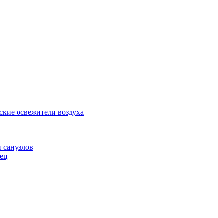
ские освежители воздуха
и санузлов
нец