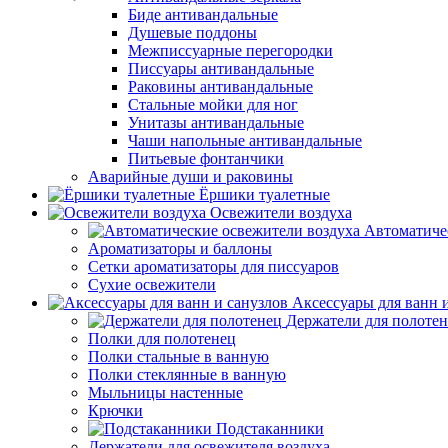
Биде антивандальные
Душевые поддоны
Межписсуарные перегородки
Писсуары антивандальные
Раковины антивандальные
Стальные мойки для ног
Унитазы антивандальные
Чаши напольные антивандальные
Питьевые фонтанчики
Аварийные души и раковины
Ёршики туалетные
Освежители воздуха
Автоматиче
Ароматизаторы и баллоны
Сетки ароматизаторы для писсуаров
Сухие освежители
Аксессуары для ванн 
Держатели для полоте
Полки для полотенец
Полки стальные в ванную
Полки стеклянные в ванную
Мыльницы настенные
Крючки
Подстаканники
Держатели для освежителя воздуха