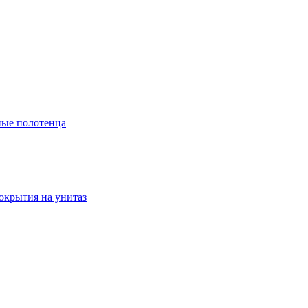
ые полотенца
окрытия на унитаз