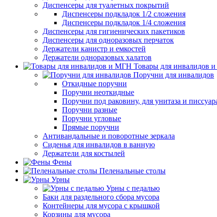
Диспенсеры для туалетных покрытий
Диспенсеры подкладок 1/2 сложения
Диспенсеры подкладок 1/4 сложения
Диспенсеры для гигиенических пакетиков
Диспенсеры для одноразовых перчаток
Держатели канистр и емкостей
Держатели одноразовых халатов
Товары для инвалидов 
Поручни для инвалидов
Откидные поручни
Поручни неоткидные
Поручни под раковину, для унитаза и писсуар
Поручни разные
Поручни угловые
Прямые поручни
Антивандальные и поворотные зеркала
Сиденья для инвалидов в ванную
Держатели для костылей
Фены
Пеленальные столы
Урны
Урны с педалью
Баки для раздельного сбора мусора
Контейнеры для мусора с крышкой
Корзины для мусора