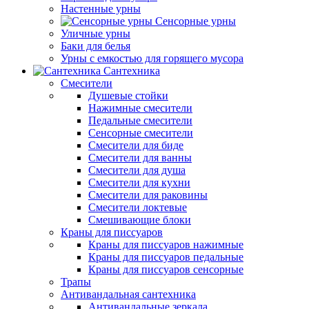
Настенные урны
Сенсорные урны
Уличные урны
Баки для белья
Урны с емкостью для горящего мусора
Сантехника
Смесители
Душевые стойки
Нажимные смесители
Педальные смесители
Сенсорные смесители
Смесители для биде
Смесители для ванны
Смесители для душа
Смесители для кухни
Смесители для раковины
Смесители локтевые
Смешивающие блоки
Краны для писсуаров
Краны для писсуаров нажимные
Краны для писсуаров педальные
Краны для писсуаров сенсорные
Трапы
Антивандальная сантехника
Антивандальные зеркала