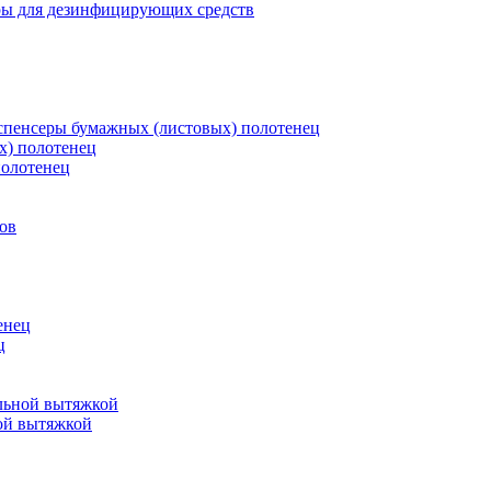
ры для дезинфицирующих средств
пенсеры бумажных (листовых) полотенец
х) полотенец
полотенец
ов
енец
ц
льной вытяжкой
ой вытяжкой