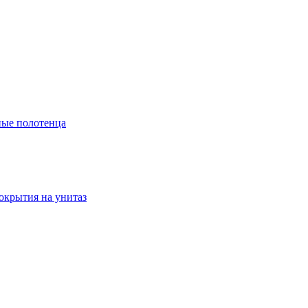
ые полотенца
окрытия на унитаз