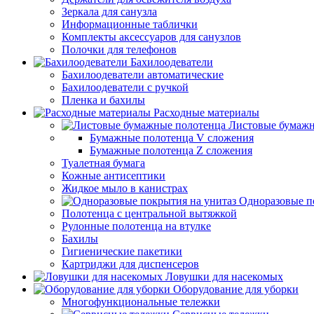
Зеркала для санузла
Информационные таблички
Комплекты аксессуаров для санузлов
Полочки для телефонов
Бахилоодеватели
Бахилоодеватели автоматические
Бахилоодеватели с ручкой
Пленка и бахилы
Расходные материалы
Листовые бумажн
Бумажные полотенца V сложения
Бумажные полотенца Z сложения
Туалетная бумага
Кожные антисептики
Жидкое мыло в канистрах
Одноразовые п
Полотенца с центральной вытяжкой
Рулонные полотенца на втулке
Бахилы
Гигиенические пакетики
Картриджи для диспенсеров
Ловушки для насекомых
Оборудование для уборки
Многофункциональные тележки