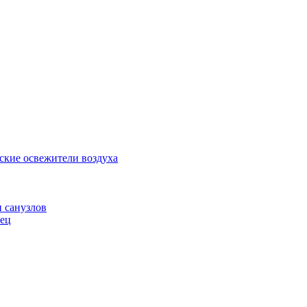
ские освежители воздуха
и санузлов
нец