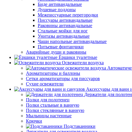
Биде антивандальные
Душевые поддоны
Межписсуарные перегородки
Писсуары антивандальные
Раковины антивандальные
Стальные мойки для ног
Унитазы антивандальные
Чаши напольные антивандальные
Питьевые фонтанчики
Аварийные души и раковины
Ёршики туалетные
Освежители воздуха
Автоматиче
Ароматизаторы и баллоны
Сетки ароматизаторы для писсуаров
Сухие освежители
Аксессуары для ванн 
Держатели для полоте
Полки для полотенец
Полки стальные в ванную
Полки стеклянные в ванную
Мыльницы настенные
Крючки
Подстаканники
Держатели для освежителя воздуха