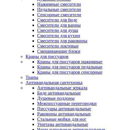
Нажимные смесители
Педальные смесители
Сенсорные смесители
Смесители для биде
Смесители для ванны
Смесители для душа
Смесители для кухни
Смесители для раковины
Смесители локтевые
Смешивающие блоки
Краны для писсуаров
Краны для писсуаров нажимные
Краны для писсуаров педальные
Краны для писсуаров сенсорные
Трапы
Антивандальная сантехника
Антивандальные зеркала
Биде антивандальные
Душевые поддоны
Межписсуарные перегородки
Писсуары антивандальные
Раковины антивандальные
Стальные мойки для ног
Унитазы антивандальные
Чаши напольные антивандальные