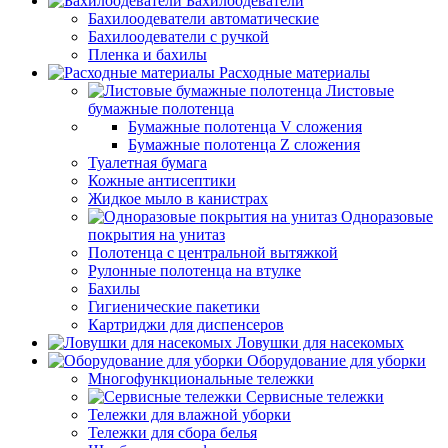
Бахилоодеватели
Бахилоодеватели автоматические
Бахилоодеватели с ручкой
Пленка и бахилы
Расходные материалы
Листовые
бумажные полотенца
Бумажные полотенца V сложения
Бумажные полотенца Z сложения
Туалетная бумага
Кожные антисептики
Жидкое мыло в канистрах
Одноразовые
покрытия на унитаз
Полотенца с центральной вытяжкой
Рулонные полотенца на втулке
Бахилы
Гигиенические пакетики
Картриджи для диспенсеров
Ловушки для насекомых
Оборудование для уборки
Многофункциональные тележки
Сервисные тележки
Тележки для влажной уборки
Тележки для сбора белья