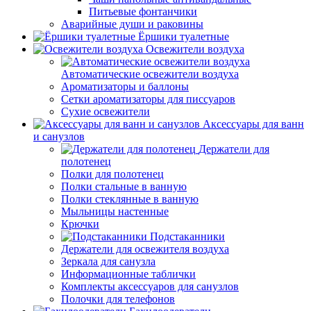
Питьевые фонтанчики
Аварийные души и раковины
Ёршики туалетные
Освежители воздуха
Автоматические освежители воздуха
Ароматизаторы и баллоны
Сетки ароматизаторы для писсуаров
Сухие освежители
Аксессуары для ванн
и санузлов
Держатели для
полотенец
Полки для полотенец
Полки стальные в ванную
Полки стеклянные в ванную
Мыльницы настенные
Крючки
Подстаканники
Держатели для освежителя воздуха
Зеркала для санузла
Информационные таблички
Комплекты аксессуаров для санузлов
Полочки для телефонов