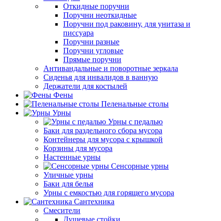
Откидные поручни
Поручни неоткидные
Поручни под раковину, для унитаза и
писсуара
Поручни разные
Поручни угловые
Прямые поручни
Антивандальные и поворотные зеркала
Сиденья для инвалидов в ванную
Держатели для костылей
Фены
Пеленальные столы
Урны
Урны с педалью
Баки для раздельного сбора мусора
Контейнеры для мусора с крышкой
Корзины для мусора
Настенные урны
Сенсорные урны
Уличные урны
Баки для белья
Урны с емкостью для горящего мусора
Сантехника
Смесители
Душевые стойки