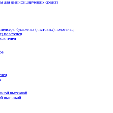
ры для дезинфицирующих средств
пенсеры бумажных (листовых) полотенец
х) полотенец
полотенец
ов
енец
ц
льной вытяжкой
ой вытяжкой