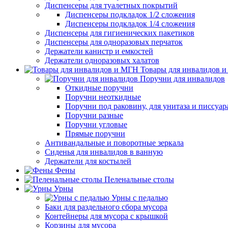
Диспенсеры для туалетных покрытий
Диспенсеры подкладок 1/2 сложения
Диспенсеры подкладок 1/4 сложения
Диспенсеры для гигиенических пакетиков
Диспенсеры для одноразовых перчаток
Держатели канистр и емкостей
Держатели одноразовых халатов
Товары для инвалидов 
Поручни для инвалидов
Откидные поручни
Поручни неоткидные
Поручни под раковину, для унитаза и писсуар
Поручни разные
Поручни угловые
Прямые поручни
Антивандальные и поворотные зеркала
Сиденья для инвалидов в ванную
Держатели для костылей
Фены
Пеленальные столы
Урны
Урны с педалью
Баки для раздельного сбора мусора
Контейнеры для мусора с крышкой
Корзины для мусора