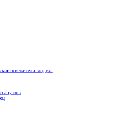
ские освежители воздуха
и санузлов
нец