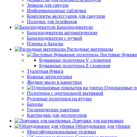
Зеркала для санузла
Информационные таблички
Комплекты аксессуаров для санузлов
Полочки для телефонов
Бахилоодеватели
Бахилоодеватели автоматические
Бахилоодеватели с ручкой
Пленка и бахилы
Расходные материалы
Листовые бумажн
Бумажные полотенца V сложения
Бумажные полотенца Z сложения
Туалетная бумага
Кожные антисептики
Жидкое мыло в канистрах
Одноразовые п
Полотенца с центральной вытяжкой
Рулонные полотенца на втулке
Бахилы
Гигиенические пакетики
Картриджи для диспенсеров
Ловушки для насекомых
Оборудование для уборки
Многофункциональные тележки