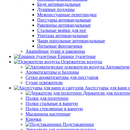
Биде антивандальные
Душевые поддоны
Межписсуарные перегородки
Писсуары антивандальные
Раковины антивандальные
Стальные мойки для ног
Унитазы антивандальные
Чаши напольные антивандальные
Питьевые фонтанчики
Аварийные души и раковины
Ёршики туалетные
Освежители воздуха
Автоматиче
Ароматизаторы и баллоны
Сетки ароматизаторы для писсуаров
Сухие освежители
Аксессуары для ванн 
Держатели для полоте
Полки для полотенец
Полки стальные в ванную
Полки стеклянные в ванную
Мыльницы настенные
Крючки
Подстаканники
Держатели для освежителя воздуха