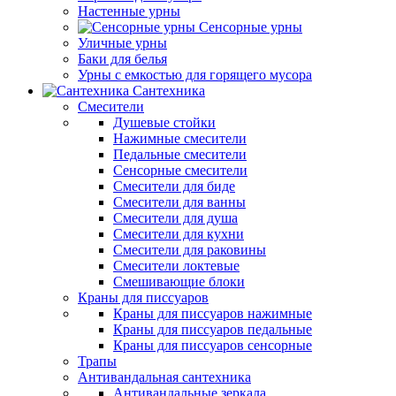
Настенные урны
Сенсорные урны
Уличные урны
Баки для белья
Урны с емкостью для горящего мусора
Сантехника
Смесители
Душевые стойки
Нажимные смесители
Педальные смесители
Сенсорные смесители
Смесители для биде
Смесители для ванны
Смесители для душа
Смесители для кухни
Смесители для раковины
Смесители локтевые
Смешивающие блоки
Краны для писсуаров
Краны для писсуаров нажимные
Краны для писсуаров педальные
Краны для писсуаров сенсорные
Трапы
Антивандальная сантехника
Антивандальные зеркала