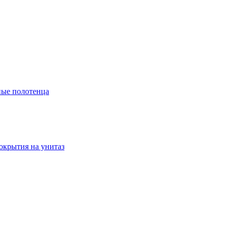
ые полотенца
окрытия на унитаз