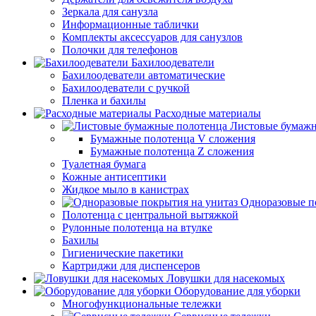
Зеркала для санузла
Информационные таблички
Комплекты аксессуаров для санузлов
Полочки для телефонов
Бахилоодеватели
Бахилоодеватели автоматические
Бахилоодеватели с ручкой
Пленка и бахилы
Расходные материалы
Листовые бумажн
Бумажные полотенца V сложения
Бумажные полотенца Z сложения
Туалетная бумага
Кожные антисептики
Жидкое мыло в канистрах
Одноразовые п
Полотенца с центральной вытяжкой
Рулонные полотенца на втулке
Бахилы
Гигиенические пакетики
Картриджи для диспенсеров
Ловушки для насекомых
Оборудование для уборки
Многофункциональные тележки