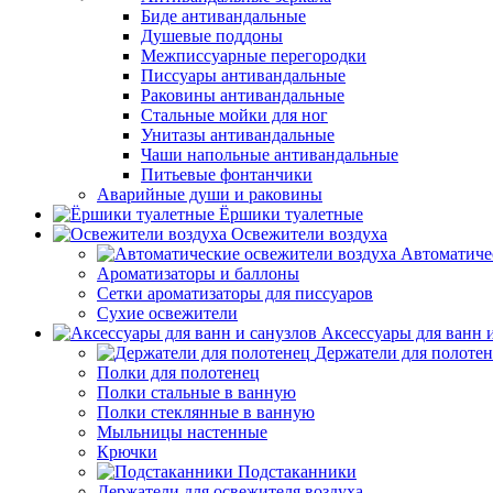
Биде антивандальные
Душевые поддоны
Межписсуарные перегородки
Писсуары антивандальные
Раковины антивандальные
Стальные мойки для ног
Унитазы антивандальные
Чаши напольные антивандальные
Питьевые фонтанчики
Аварийные души и раковины
Ёршики туалетные
Освежители воздуха
Автоматиче
Ароматизаторы и баллоны
Сетки ароматизаторы для писсуаров
Сухие освежители
Аксессуары для ванн 
Держатели для полоте
Полки для полотенец
Полки стальные в ванную
Полки стеклянные в ванную
Мыльницы настенные
Крючки
Подстаканники
Держатели для освежителя воздуха