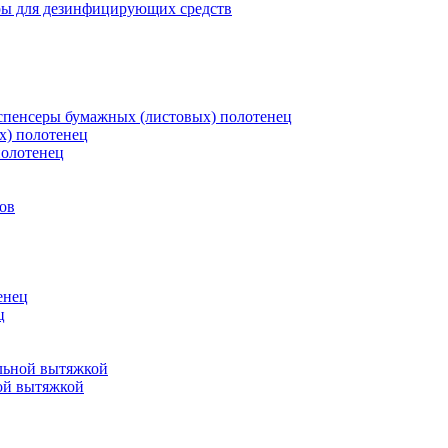
ры для дезинфицирующих средств
пенсеры бумажных (листовых) полотенец
х) полотенец
полотенец
ов
енец
ц
льной вытяжкой
ой вытяжкой