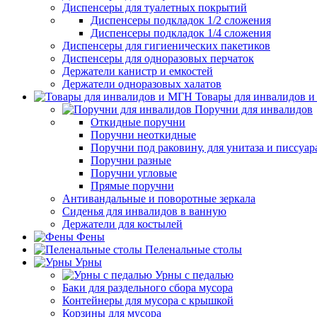
Диспенсеры для туалетных покрытий
Диспенсеры подкладок 1/2 сложения
Диспенсеры подкладок 1/4 сложения
Диспенсеры для гигиенических пакетиков
Диспенсеры для одноразовых перчаток
Держатели канистр и емкостей
Держатели одноразовых халатов
Товары для инвалидов 
Поручни для инвалидов
Откидные поручни
Поручни неоткидные
Поручни под раковину, для унитаза и писсуар
Поручни разные
Поручни угловые
Прямые поручни
Антивандальные и поворотные зеркала
Сиденья для инвалидов в ванную
Держатели для костылей
Фены
Пеленальные столы
Урны
Урны с педалью
Баки для раздельного сбора мусора
Контейнеры для мусора с крышкой
Корзины для мусора