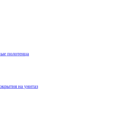
ые полотенца
окрытия на унитаз