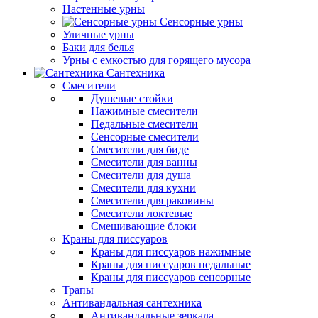
Настенные урны
Сенсорные урны
Уличные урны
Баки для белья
Урны с емкостью для горящего мусора
Сантехника
Смесители
Душевые стойки
Нажимные смесители
Педальные смесители
Сенсорные смесители
Смесители для биде
Смесители для ванны
Смесители для душа
Смесители для кухни
Смесители для раковины
Смесители локтевые
Смешивающие блоки
Краны для писсуаров
Краны для писсуаров нажимные
Краны для писсуаров педальные
Краны для писсуаров сенсорные
Трапы
Антивандальная сантехника
Антивандальные зеркала