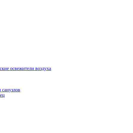
ские освежители воздуха
и санузлов
нец