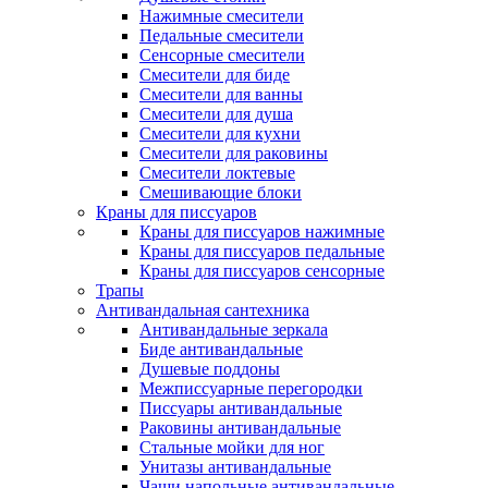
Нажимные смесители
Педальные смесители
Сенсорные смесители
Смесители для биде
Смесители для ванны
Смесители для душа
Смесители для кухни
Смесители для раковины
Смесители локтевые
Смешивающие блоки
Краны для писсуаров
Краны для писсуаров нажимные
Краны для писсуаров педальные
Краны для писсуаров сенсорные
Трапы
Антивандальная сантехника
Антивандальные зеркала
Биде антивандальные
Душевые поддоны
Межписсуарные перегородки
Писсуары антивандальные
Раковины антивандальные
Стальные мойки для ног
Унитазы антивандальные
Чаши напольные антивандальные