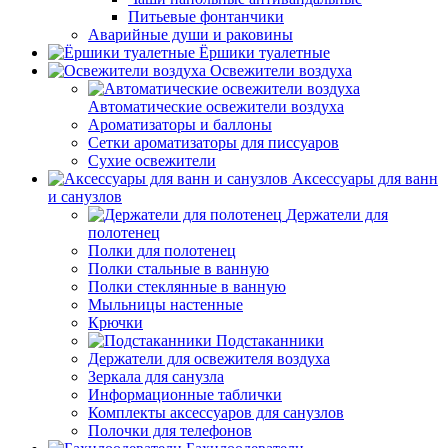
Питьевые фонтанчики
Аварийные души и раковины
Ёршики туалетные
Освежители воздуха
Автоматические освежители воздуха
Ароматизаторы и баллоны
Сетки ароматизаторы для писсуаров
Сухие освежители
Аксессуары для ванн
и санузлов
Держатели для
полотенец
Полки для полотенец
Полки стальные в ванную
Полки стеклянные в ванную
Мыльницы настенные
Крючки
Подстаканники
Держатели для освежителя воздуха
Зеркала для санузла
Информационные таблички
Комплекты аксессуаров для санузлов
Полочки для телефонов