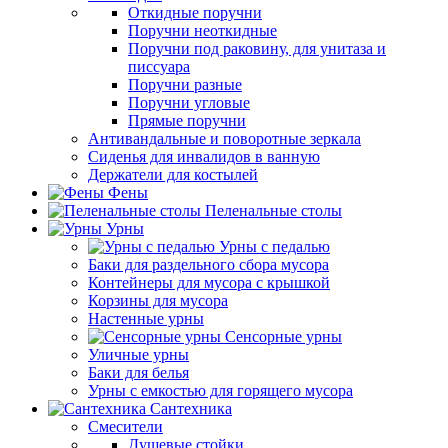
Откидные поручни
Поручни неоткидные
Поручни под раковину, для унитаза и
писсуара
Поручни разные
Поручни угловые
Прямые поручни
Антивандальные и поворотные зеркала
Сиденья для инвалидов в ванную
Держатели для костылей
Фены
Пеленальные столы
Урны
Урны с педалью
Баки для раздельного сбора мусора
Контейнеры для мусора с крышкой
Корзины для мусора
Настенные урны
Сенсорные урны
Уличные урны
Баки для белья
Урны с емкостью для горящего мусора
Сантехника
Смесители
Душевые стойки