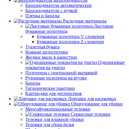
Бахилоодеватели
Бахилоодеватели автоматические
Бахилоодеватели с ручкой
Пленка и бахилы
Расходные материалы
Листовые
бумажные полотенца
Бумажные полотенца V сложения
Бумажные полотенца Z сложения
Туалетная бумага
Кожные антисептики
Жидкое мыло в канистрах
Одноразовые
покрытия на унитаз
Полотенца с центральной вытяжкой
Рулонные полотенца на втулке
Бахилы
Гигиенические пакетики
Картриджи для диспенсеров
Ловушки для насекомых
Оборудование для уборки
Многофункциональные тележки
Сервисные тележки
Тележки для влажной уборки
Тележки для сбора белья