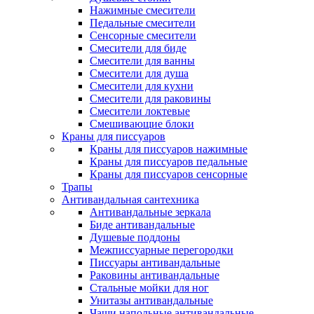
Нажимные смесители
Педальные смесители
Сенсорные смесители
Смесители для биде
Смесители для ванны
Смесители для душа
Смесители для кухни
Смесители для раковины
Смесители локтевые
Смешивающие блоки
Краны для писсуаров
Краны для писсуаров нажимные
Краны для писсуаров педальные
Краны для писсуаров сенсорные
Трапы
Антивандальная сантехника
Антивандальные зеркала
Биде антивандальные
Душевые поддоны
Межписсуарные перегородки
Писсуары антивандальные
Раковины антивандальные
Стальные мойки для ног
Унитазы антивандальные
Чаши напольные антивандальные