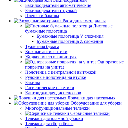
Бахилоодеватели
Бахилоодеватели автоматические
Бахилоодеватели с ручкой
Пленка и бахилы
Расходные материалы
Листовые
бумажные полотенца
Бумажные полотенца V сложения
Бумажные полотенца Z сложения
Туалетная бумага
Кожные антисептики
Жидкое мыло в канистрах
Одноразовые
покрытия на унитаз
Полотенца с центральной вытяжкой
Рулонные полотенца на втулке
Бахилы
Гигиенические пакетики
Картриджи для диспенсеров
Ловушки для насекомых
Оборудование для уборки
Многофункциональные тележки
Сервисные тележки
Тележки для влажной уборки
Тележки для сбора белья