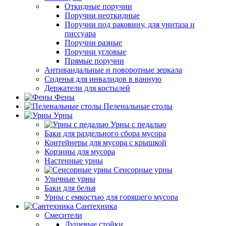
Откидные поручни
Поручни неоткидные
Поручни под раковину, для унитаза и
писсуара
Поручни разные
Поручни угловые
Прямые поручни
Антивандальные и поворотные зеркала
Сиденья для инвалидов в ванную
Держатели для костылей
Фены
Пеленальные столы
Урны
Урны с педалью
Баки для раздельного сбора мусора
Контейнеры для мусора с крышкой
Корзины для мусора
Настенные урны
Сенсорные урны
Уличные урны
Баки для белья
Урны с емкостью для горящего мусора
Сантехника
Смесители
Душевые стойки