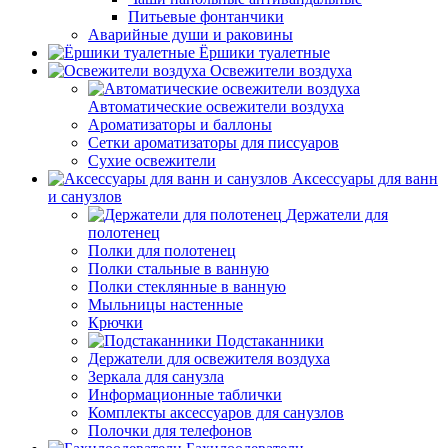
Питьевые фонтанчики
Аварийные души и раковины
Ёршики туалетные
Освежители воздуха
Автоматические освежители воздуха
Ароматизаторы и баллоны
Сетки ароматизаторы для писсуаров
Сухие освежители
Аксессуары для ванн
и санузлов
Держатели для
полотенец
Полки для полотенец
Полки стальные в ванную
Полки стеклянные в ванную
Мыльницы настенные
Крючки
Подстаканники
Держатели для освежителя воздуха
Зеркала для санузла
Информационные таблички
Комплекты аксессуаров для санузлов
Полочки для телефонов