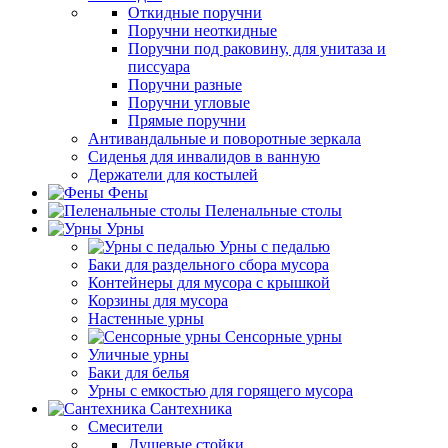
Откидные поручни
Поручни неоткидные
Поручни под раковину, для унитаза и
писсуара
Поручни разные
Поручни угловые
Прямые поручни
Антивандальные и поворотные зеркала
Сиденья для инвалидов в ванную
Держатели для костылей
Фены
Пеленальные столы
Урны
Урны с педалью
Баки для раздельного сбора мусора
Контейнеры для мусора с крышкой
Корзины для мусора
Настенные урны
Сенсорные урны
Уличные урны
Баки для белья
Урны с емкостью для горящего мусора
Сантехника
Смесители
Душевые стойки