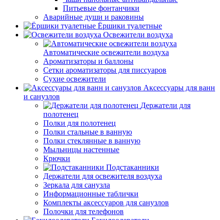
Питьевые фонтанчики
Аварийные души и раковины
Ёршики туалетные
Освежители воздуха
Автоматические освежители воздуха
Ароматизаторы и баллоны
Сетки ароматизаторы для писсуаров
Сухие освежители
Аксессуары для ванн
и санузлов
Держатели для
полотенец
Полки для полотенец
Полки стальные в ванную
Полки стеклянные в ванную
Мыльницы настенные
Крючки
Подстаканники
Держатели для освежителя воздуха
Зеркала для санузла
Информационные таблички
Комплекты аксессуаров для санузлов
Полочки для телефонов