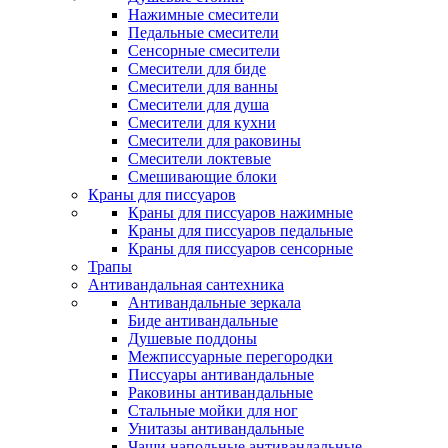
Нажимные смесители
Педальные смесители
Сенсорные смесители
Смесители для биде
Смесители для ванны
Смесители для душа
Смесители для кухни
Смесители для раковины
Смесители локтевые
Смешивающие блоки
Краны для писсуаров
Краны для писсуаров нажимные
Краны для писсуаров педальные
Краны для писсуаров сенсорные
Трапы
Антивандальная сантехника
Антивандальные зеркала
Биде антивандальные
Душевые поддоны
Межписсуарные перегородки
Писсуары антивандальные
Раковины антивандальные
Стальные мойки для ног
Унитазы антивандальные
Чаши напольные антивандальные