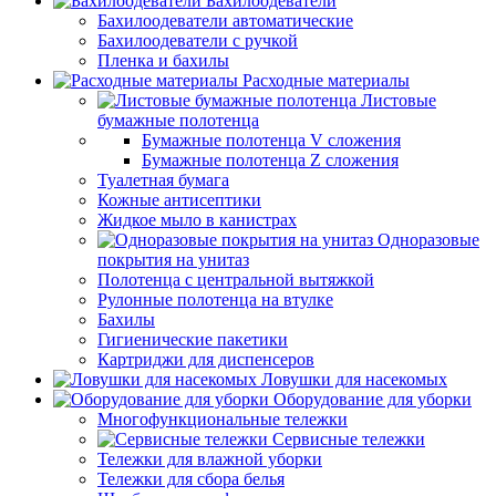
Бахилоодеватели
Бахилоодеватели автоматические
Бахилоодеватели с ручкой
Пленка и бахилы
Расходные материалы
Листовые
бумажные полотенца
Бумажные полотенца V сложения
Бумажные полотенца Z сложения
Туалетная бумага
Кожные антисептики
Жидкое мыло в канистрах
Одноразовые
покрытия на унитаз
Полотенца с центральной вытяжкой
Рулонные полотенца на втулке
Бахилы
Гигиенические пакетики
Картриджи для диспенсеров
Ловушки для насекомых
Оборудование для уборки
Многофункциональные тележки
Сервисные тележки
Тележки для влажной уборки
Тележки для сбора белья