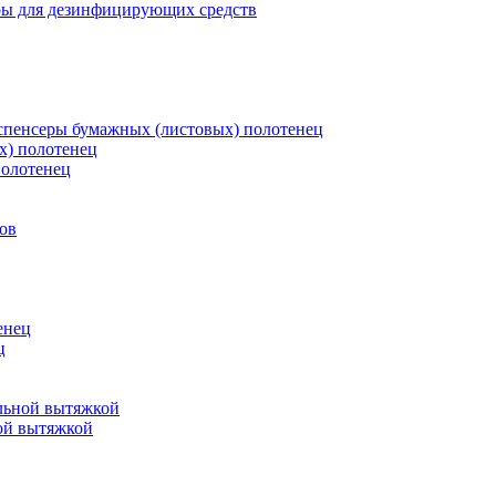
ры для дезинфицирующих средств
пенсеры бумажных (листовых) полотенец
х) полотенец
полотенец
ов
енец
ц
льной вытяжкой
ой вытяжкой