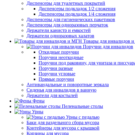
Диспенсеры для туалетных покрытий
Диспенсеры подкладок 1/2 сложения
Диспенсеры подкладок 1/4 сложения
Диспенсеры для гигиенических пакетиков
Диспенсеры для одноразовых перчаток
Держатели канистр и емкостей
Держатели одноразовых халатов
Товары для инвалидов 
Поручни для инвалидов
Откидные поручни
Поручни неоткидные
Поручни под раковину, для унитаза и писсуар
Поручни разные
Поручни угловые
Прямые поручни
Антивандальные и поворотные зеркала
Сиденья для инвалидов в ванную
Держатели для костылей
Фены
Пеленальные столы
Урны
Урны с педалью
Баки для раздельного сбора мусора
Контейнеры для мусора с крышкой
Корзины для мусора