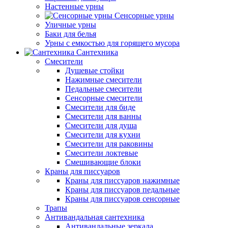
Настенные урны
Сенсорные урны
Уличные урны
Баки для белья
Урны с емкостью для горящего мусора
Сантехника
Смесители
Душевые стойки
Нажимные смесители
Педальные смесители
Сенсорные смесители
Смесители для биде
Смесители для ванны
Смесители для душа
Смесители для кухни
Смесители для раковины
Смесители локтевые
Смешивающие блоки
Краны для писсуаров
Краны для писсуаров нажимные
Краны для писсуаров педальные
Краны для писсуаров сенсорные
Трапы
Антивандальная сантехника
Антивандальные зеркала