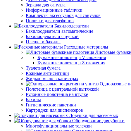
Зеркала для санузла
Информационные таблички
Комплекты аксессуаров для санузлов
Полочки для телефонов
Бахилоодеватели
Бахилоодеватели автоматические
Бахилоодеватели с ручкой
Пленка и бахилы
Расходные материалы
Листовые бумажн
Бумажные полотенца V сложения
Бумажные полотенца Z сложения
Туалетная бумага
Кожные антисептики
Жидкое мыло в канистрах
Одноразовые п
Полотенца с центральной вытяжкой
Рулонные полотенца на втулке
Бахилы
Гигиенические пакетики
Картриджи для диспенсеров
Ловушки для насекомых
Оборудование для уборки
Многофункциональные тележки