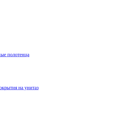
ые полотенца
окрытия на унитаз