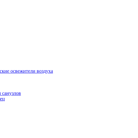
ские освежители воздуха
и санузлов
нец