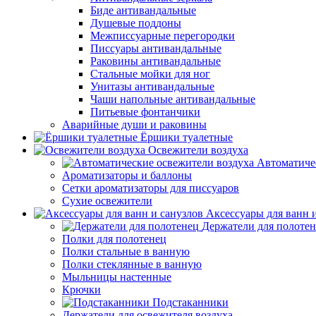
Биде антивандальные
Душевые поддоны
Межписсуарные перегородки
Писсуары антивандальные
Раковины антивандальные
Стальные мойки для ног
Унитазы антивандальные
Чаши напольные антивандальные
Питьевые фонтанчики
Аварийные души и раковины
Ёршики туалетные
Освежители воздуха
Автоматиче
Ароматизаторы и баллоны
Сетки ароматизаторы для писсуаров
Сухие освежители
Аксессуары для ванн 
Держатели для полоте
Полки для полотенец
Полки стальные в ванную
Полки стеклянные в ванную
Мыльницы настенные
Крючки
Подстаканники
Держатели для освежителя воздуха