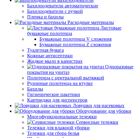
Бахилоодеватели
Бахилоодеватели автоматические
Бахилоодеватели с ручкой
Пленка и бахилы
Расходные материалы
Листовые
бумажные полотенца
Бумажные полотенца V сложения
Бумажные полотенца Z сложения
Туалетная бумага
Кожные антисептики
Жидкое мыло в канистрах
Одноразовые
покрытия на унитаз
Полотенца с центральной вытяжкой
Рулонные полотенца на втулке
Бахилы
Гигиенические пакетики
Картриджи для диспенсеров
Ловушки для насекомых
Оборудование для уборки
Многофункциональные тележки
Сервисные тележки
Тележки для влажной уборки
Тележки для сбора белья