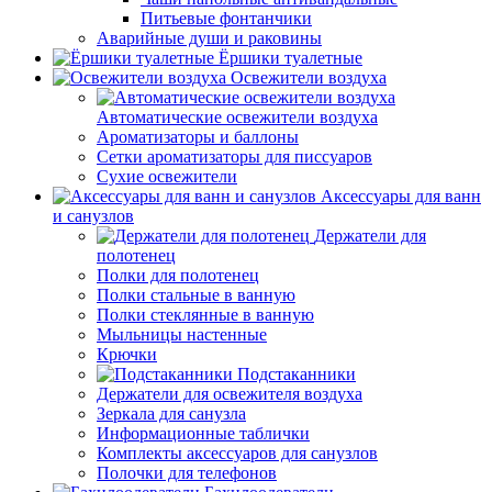
Питьевые фонтанчики
Аварийные души и раковины
Ёршики туалетные
Освежители воздуха
Автоматические освежители воздуха
Ароматизаторы и баллоны
Сетки ароматизаторы для писсуаров
Сухие освежители
Аксессуары для ванн
и санузлов
Держатели для
полотенец
Полки для полотенец
Полки стальные в ванную
Полки стеклянные в ванную
Мыльницы настенные
Крючки
Подстаканники
Держатели для освежителя воздуха
Зеркала для санузла
Информационные таблички
Комплекты аксессуаров для санузлов
Полочки для телефонов