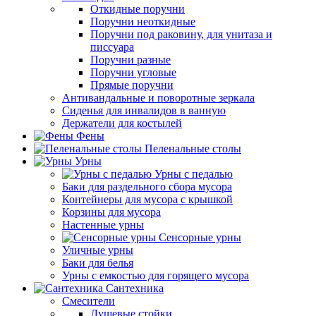
Откидные поручни
Поручни неоткидные
Поручни под раковину, для унитаза и
писсуара
Поручни разные
Поручни угловые
Прямые поручни
Антивандальные и поворотные зеркала
Сиденья для инвалидов в ванную
Держатели для костылей
Фены
Пеленальные столы
Урны
Урны с педалью
Баки для раздельного сбора мусора
Контейнеры для мусора с крышкой
Корзины для мусора
Настенные урны
Сенсорные урны
Уличные урны
Баки для белья
Урны с емкостью для горящего мусора
Сантехника
Смесители
Душевые стойки