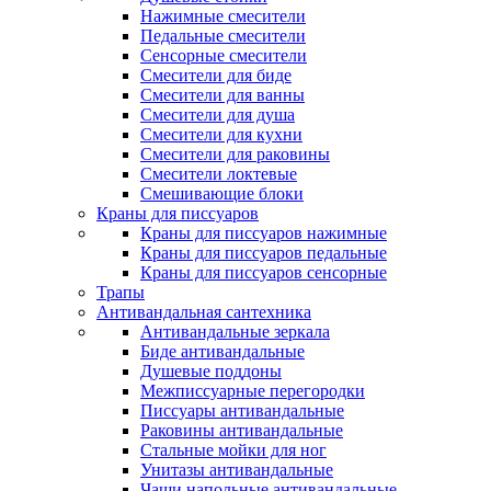
Нажимные смесители
Педальные смесители
Сенсорные смесители
Смесители для биде
Смесители для ванны
Смесители для душа
Смесители для кухни
Смесители для раковины
Смесители локтевые
Смешивающие блоки
Краны для писсуаров
Краны для писсуаров нажимные
Краны для писсуаров педальные
Краны для писсуаров сенсорные
Трапы
Антивандальная сантехника
Антивандальные зеркала
Биде антивандальные
Душевые поддоны
Межписсуарные перегородки
Писсуары антивандальные
Раковины антивандальные
Стальные мойки для ног
Унитазы антивандальные
Чаши напольные антивандальные