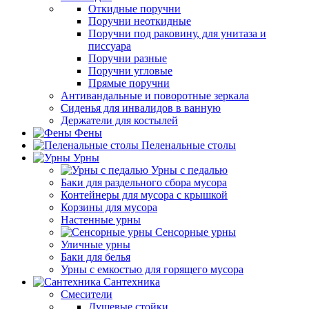
Откидные поручни
Поручни неоткидные
Поручни под раковину, для унитаза и
писсуара
Поручни разные
Поручни угловые
Прямые поручни
Антивандальные и поворотные зеркала
Сиденья для инвалидов в ванную
Держатели для костылей
Фены
Пеленальные столы
Урны
Урны с педалью
Баки для раздельного сбора мусора
Контейнеры для мусора с крышкой
Корзины для мусора
Настенные урны
Сенсорные урны
Уличные урны
Баки для белья
Урны с емкостью для горящего мусора
Сантехника
Смесители
Душевые стойки