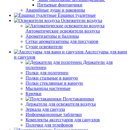
Питьевые фонтанчики
Аварийные души и раковины
Ёршики туалетные
Освежители воздуха
Автоматические освежители воздуха
Ароматизаторы и баллоны
Сетки ароматизаторы для писсуаров
Сухие освежители
Аксессуары для ванн
и санузлов
Держатели для
полотенец
Полки для полотенец
Полки стальные в ванную
Полки стеклянные в ванную
Мыльницы настенные
Крючки
Подстаканники
Держатели для освежителя воздуха
Зеркала для санузла
Информационные таблички
Комплекты аксессуаров для санузлов
Полочки для телефонов