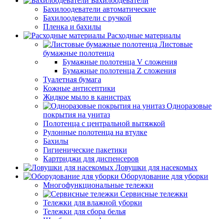
Бахилоодеватели
Бахилоодеватели автоматические
Бахилоодеватели с ручкой
Пленка и бахилы
Расходные материалы
Листовые
бумажные полотенца
Бумажные полотенца V сложения
Бумажные полотенца Z сложения
Туалетная бумага
Кожные антисептики
Жидкое мыло в канистрах
Одноразовые
покрытия на унитаз
Полотенца с центральной вытяжкой
Рулонные полотенца на втулке
Бахилы
Гигиенические пакетики
Картриджи для диспенсеров
Ловушки для насекомых
Оборудование для уборки
Многофункциональные тележки
Сервисные тележки
Тележки для влажной уборки
Тележки для сбора белья