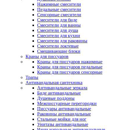
Нажимные смесители
Педальные смесители
Сенсорные смесители
Смесители для биде
Смесители для ванны
Смесители для душа
Смесители для кухни
Смесители для раковины
Смесители локтевые
Смешивающие блоки
Краны для писсуаров
Краны для писсуаров нажимные
Краны для писсуаров педальные
Краны для писсуаров сенсорные
Трапы
Антивандальная сантехника
Антивандальные зеркала
Биде антивандальные
Душевые поддоны
Межписсуарные перегородки
Писсуары антивандальные
Раковины антивандальные
Стальные мойки для ног
Унитазы антивандальные
Чаши напольные антивандальные