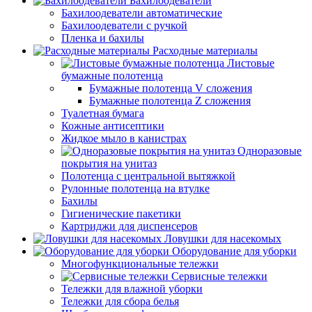
Бахилоодеватели
Бахилоодеватели автоматические
Бахилоодеватели с ручкой
Пленка и бахилы
Расходные материалы
Листовые
бумажные полотенца
Бумажные полотенца V сложения
Бумажные полотенца Z сложения
Туалетная бумага
Кожные антисептики
Жидкое мыло в канистрах
Одноразовые
покрытия на унитаз
Полотенца с центральной вытяжкой
Рулонные полотенца на втулке
Бахилы
Гигиенические пакетики
Картриджи для диспенсеров
Ловушки для насекомых
Оборудование для уборки
Многофункциональные тележки
Сервисные тележки
Тележки для влажной уборки
Тележки для сбора белья