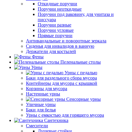
Откидные поручни
Поручни неоткидные
Поручни под раковину, для унитаза и
писсуара
Поручни разные
Поручни угловые
Прямые поручни
Антивандальные и поворотные зеркала
Сиденья для инвалидов в ванную
Держатели для костылей
Фены
Пеленальные столы
Урны
Урны с педалью
Баки для раздельного сбора мусора
Контейнеры для мусора с крышкой
Корзины для мусора
Настенные урны
Сенсорные урны
Уличные урны
Баки для белья
Урны с емкостью для горящего мусора
Сантехника
Смесители
Душевые стойки