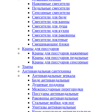
Нажимные смесители
Педальные смесители
Сенсорные смесители
Смесители для биде
Смесители для ванны
Смесители для душа
Смесители для кухни
Смесители для раковины
Смесители локтевые
Смешивающие блоки
Краны для писсуаров
Краны для писсуаров нажимные
Краны для писсуаров педальные
Краны для писсуаров сенсорные
Трапы
Антивандальная сантехника
Антивандальные зеркала
Биде антивандальные
Душевые поддоны
Межписсуарные перегородки
Писсуары антивандальные
Раковины антивандальные
Стальные мойки для ног
Унитазы антивандальные
Чаши напольные антивандальные