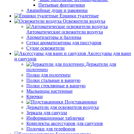
Питьевые фонтанчики
Аварийные души и раковины
Ёршики туалетные
Освежители воздуха
Автоматические освежители воздуха
Ароматизаторы и баллоны
Сетки ароматизаторы для писсуаров
Сухие освежители
Аксессуары для ванн
и санузлов
Держатели для
полотенец
Полки для полотенец
Полки стальные в ванную
Полки стеклянные в ванную
Мыльницы настенные
Крючки
Подстаканники
Держатели для освежителя воздуха
Зеркала для санузла
Информационные таблички
Комплекты аксессуаров для санузлов
Полочки для телефонов