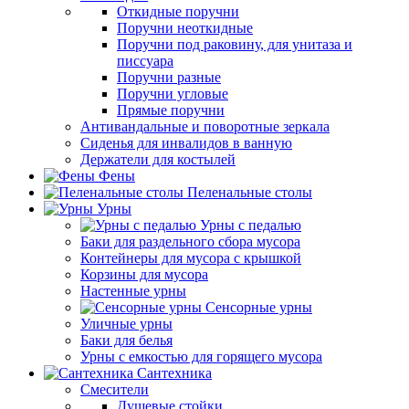
Откидные поручни
Поручни неоткидные
Поручни под раковину, для унитаза и
писсуара
Поручни разные
Поручни угловые
Прямые поручни
Антивандальные и поворотные зеркала
Сиденья для инвалидов в ванную
Держатели для костылей
Фены
Пеленальные столы
Урны
Урны с педалью
Баки для раздельного сбора мусора
Контейнеры для мусора с крышкой
Корзины для мусора
Настенные урны
Сенсорные урны
Уличные урны
Баки для белья
Урны с емкостью для горящего мусора
Сантехника
Смесители
Душевые стойки