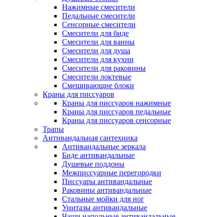
Нажимные смесители
Педальные смесители
Сенсорные смесители
Смесители для биде
Смесители для ванны
Смесители для душа
Смесители для кухни
Смесители для раковины
Смесители локтевые
Смешивающие блоки
Краны для писсуаров
Краны для писсуаров нажимные
Краны для писсуаров педальные
Краны для писсуаров сенсорные
Трапы
Антивандальная сантехника
Антивандальные зеркала
Биде антивандальные
Душевые поддоны
Межписсуарные перегородки
Писсуары антивандальные
Раковины антивандальные
Стальные мойки для ног
Унитазы антивандальные
Чаши напольные антивандальные