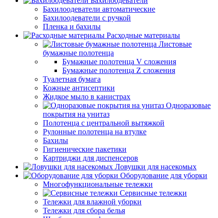
Бахилоодеватели
Бахилоодеватели автоматические
Бахилоодеватели с ручкой
Пленка и бахилы
Расходные материалы
Листовые
бумажные полотенца
Бумажные полотенца V сложения
Бумажные полотенца Z сложения
Туалетная бумага
Кожные антисептики
Жидкое мыло в канистрах
Одноразовые
покрытия на унитаз
Полотенца с центральной вытяжкой
Рулонные полотенца на втулке
Бахилы
Гигиенические пакетики
Картриджи для диспенсеров
Ловушки для насекомых
Оборудование для уборки
Многофункциональные тележки
Сервисные тележки
Тележки для влажной уборки
Тележки для сбора белья