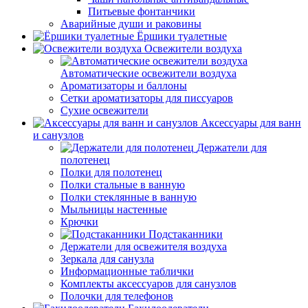
Питьевые фонтанчики
Аварийные души и раковины
Ёршики туалетные
Освежители воздуха
Автоматические освежители воздуха
Ароматизаторы и баллоны
Сетки ароматизаторы для писсуаров
Сухие освежители
Аксессуары для ванн
и санузлов
Держатели для
полотенец
Полки для полотенец
Полки стальные в ванную
Полки стеклянные в ванную
Мыльницы настенные
Крючки
Подстаканники
Держатели для освежителя воздуха
Зеркала для санузла
Информационные таблички
Комплекты аксессуаров для санузлов
Полочки для телефонов