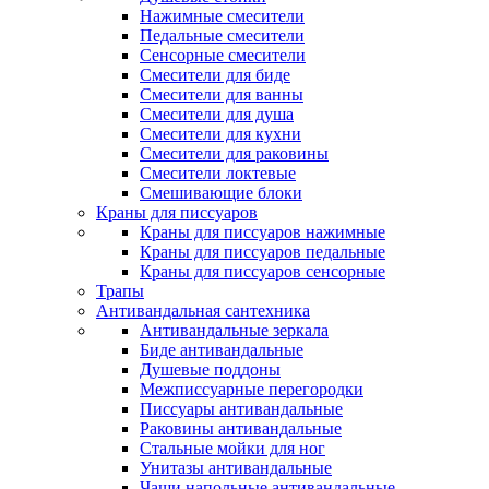
Нажимные смесители
Педальные смесители
Сенсорные смесители
Смесители для биде
Смесители для ванны
Смесители для душа
Смесители для кухни
Смесители для раковины
Смесители локтевые
Смешивающие блоки
Краны для писсуаров
Краны для писсуаров нажимные
Краны для писсуаров педальные
Краны для писсуаров сенсорные
Трапы
Антивандальная сантехника
Антивандальные зеркала
Биде антивандальные
Душевые поддоны
Межписсуарные перегородки
Писсуары антивандальные
Раковины антивандальные
Стальные мойки для ног
Унитазы антивандальные
Чаши напольные антивандальные