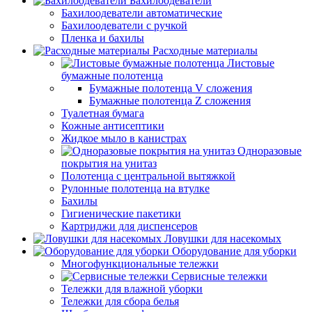
Бахилоодеватели
Бахилоодеватели автоматические
Бахилоодеватели с ручкой
Пленка и бахилы
Расходные материалы
Листовые
бумажные полотенца
Бумажные полотенца V сложения
Бумажные полотенца Z сложения
Туалетная бумага
Кожные антисептики
Жидкое мыло в канистрах
Одноразовые
покрытия на унитаз
Полотенца с центральной вытяжкой
Рулонные полотенца на втулке
Бахилы
Гигиенические пакетики
Картриджи для диспенсеров
Ловушки для насекомых
Оборудование для уборки
Многофункциональные тележки
Сервисные тележки
Тележки для влажной уборки
Тележки для сбора белья