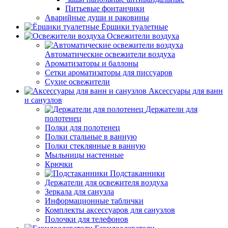
Питьевые фонтанчики
Аварийные души и раковины
Ёршики туалетные
Освежители воздуха
Автоматические освежители воздуха
Ароматизаторы и баллоны
Сетки ароматизаторы для писсуаров
Сухие освежители
Аксессуары для ванн
и санузлов
Держатели для
полотенец
Полки для полотенец
Полки стальные в ванную
Полки стеклянные в ванную
Мыльницы настенные
Крючки
Подстаканники
Держатели для освежителя воздуха
Зеркала для санузла
Информационные таблички
Комплекты аксессуаров для санузлов
Полочки для телефонов