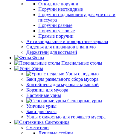
Откидные поручни
Поручни неоткидные
Поручни под раковину, для унитаза и
писсуара
Поручни разные
Поручни угловые
Прямые поручни
Антивандальные и поворотные зеркала
Сиденья для инвалидов в ванную
Держатели для костылей
Фены
Пеленальные столы
Урны
Урны с педалью
Баки для раздельного сбора мусора
Контейнеры для мусора с крышкой
Корзины для мусора
Настенные урны
Сенсорные урны
Уличные урны
Баки для белья
Урны с емкостью для горящего мусора
Сантехника
Смесители
Душевые стойки