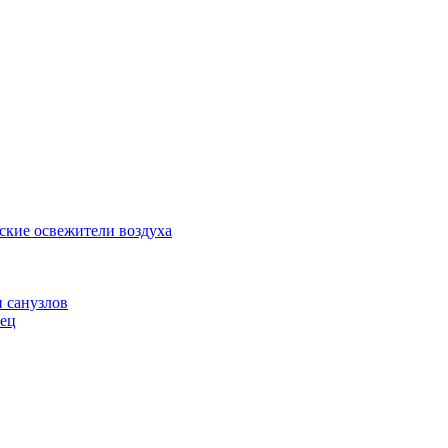
ские освежители воздуха
и санузлов
нец