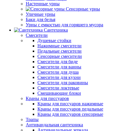
Настенные урны
Сенсорные урны
Уличные урны
Баки для белья
Урны с емкостью для горящего мусора
Сантехника
Смесители
Душевые стойки
Нажимные смесители
Педальные смесители
Сенсорные смесители
Смесители для биде
Смесители для ванны
Смесители для душа
Смесители для кухни
Смесители для раковины
Смесители локтевые
Смешивающие блоки
Краны для писсуаров
Краны для писсуаров нажимные
Краны для писсуаров педальные
Краны для писсуаров сенсорные
Трапы
Антивандальная сантехника
Антивандальные зеркала