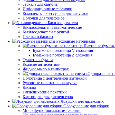
Зеркала для санузла
Информационные таблички
Комплекты аксессуаров для санузлов
Полочки для телефонов
Бахилоодеватели
Бахилоодеватели автоматические
Бахилоодеватели с ручкой
Пленка и бахилы
Расходные материалы
Листовые бумажн
Бумажные полотенца V сложения
Бумажные полотенца Z сложения
Туалетная бумага
Кожные антисептики
Жидкое мыло в канистрах
Одноразовые п
Полотенца с центральной вытяжкой
Рулонные полотенца на втулке
Бахилы
Гигиенические пакетики
Картриджи для диспенсеров
Ловушки для насекомых
Оборудование для уборки
Многофункциональные тележки