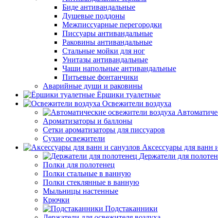
Биде антивандальные
Душевые поддоны
Межписсуарные перегородки
Писсуары антивандальные
Раковины антивандальные
Стальные мойки для ног
Унитазы антивандальные
Чаши напольные антивандальные
Питьевые фонтанчики
Аварийные души и раковины
Ёршики туалетные
Освежители воздуха
Автоматиче
Ароматизаторы и баллоны
Сетки ароматизаторы для писсуаров
Сухие освежители
Аксессуары для ванн 
Держатели для полоте
Полки для полотенец
Полки стальные в ванную
Полки стеклянные в ванную
Мыльницы настенные
Крючки
Подстаканники
Держатели для освежителя воздуха