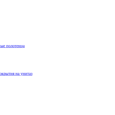
ые полотенца
окрытия на унитаз