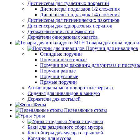
Диспенсеры для туалетных покрытий
Диспенсеры подкладок 1/2 сложения
Диспенсеры подкладок 1/4 сложения
Диспенсеры для гигиенических пакетиков
Диспенсеры для одноразовых перчаток
Держатели канистр и емкостей
Держатели одноразовых халатов
Товары для инвалидов 
Поручни для инвалидов
Откидные поручни
Поручни неоткидные
Поручни под раковину, для унитаза и писсуар
Поручни разные
Поручни угловые
Прямые поручни
Антивандальные и поворотные зеркала
Сиденья для инвалидов в ванную
Держатели для костылей
Фены
Пеленальные столы
Урны
Урны с педалью
Баки для раздельного сбора мусора
Контейнеры для мусора с крышкой
Корзины для мусора