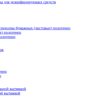
ры для дезинфицирующих средств
пенсеры бумажных (листовых) полотенец
х) полотенец
полотенец
ов
енец
ц
льной вытяжкой
ой вытяжкой