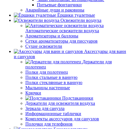
Питьевые фонтанчики
Аварийные души и раковины
Ёршики туалетные
Освежители воздуха
Автоматические освежители воздуха
Ароматизаторы и баллоны
Сетки ароматизаторы для писсуаров
Сухие освежители
Аксессуары для ванн
и санузлов
Держатели для
полотенец
Полки для полотенец
Полки стальные в ванную
Полки стеклянные в ванную
Мыльницы настенные
Крючки
Подстаканники
Держатели для освежителя воздуха
Зеркала для санузла
Информационные таблички
Комплекты аксессуаров для санузлов
Полочки для телефонов