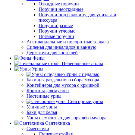
Откидные поручни
Поручни неоткидные
Поручни под раковину, для унитаза и
писсуара
Поручни разные
Поручни угловые
Прямые поручни
Антивандальные и поворотные зеркала
Сиденья для инвалидов в ванную
Держатели для костылей
Фены
Пеленальные столы
Урны
Урны с педалью
Баки для раздельного сбора мусора
Контейнеры для мусора с крышкой
Корзины для мусора
Настенные урны
Сенсорные урны
Уличные урны
Баки для белья
Урны с емкостью для горящего мусора
Сантехника
Смесители
Душевые стойки