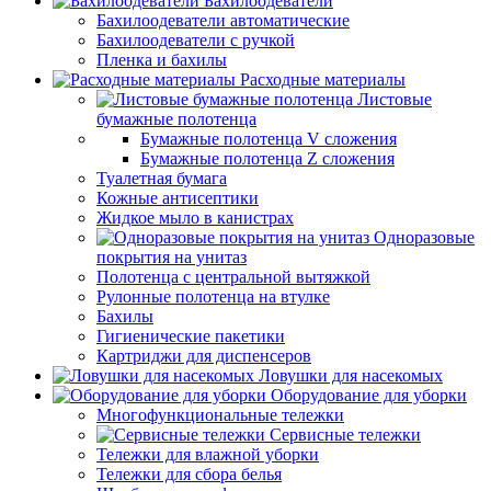
Бахилоодеватели
Бахилоодеватели автоматические
Бахилоодеватели с ручкой
Пленка и бахилы
Расходные материалы
Листовые
бумажные полотенца
Бумажные полотенца V сложения
Бумажные полотенца Z сложения
Туалетная бумага
Кожные антисептики
Жидкое мыло в канистрах
Одноразовые
покрытия на унитаз
Полотенца с центральной вытяжкой
Рулонные полотенца на втулке
Бахилы
Гигиенические пакетики
Картриджи для диспенсеров
Ловушки для насекомых
Оборудование для уборки
Многофункциональные тележки
Сервисные тележки
Тележки для влажной уборки
Тележки для сбора белья