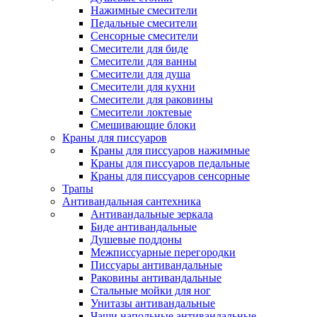
Нажимные смесители
Педальные смесители
Сенсорные смесители
Смесители для биде
Смесители для ванны
Смесители для душа
Смесители для кухни
Смесители для раковины
Смесители локтевые
Смешивающие блоки
Краны для писсуаров
Краны для писсуаров нажимные
Краны для писсуаров педальные
Краны для писсуаров сенсорные
Трапы
Антивандальная сантехника
Антивандальные зеркала
Биде антивандальные
Душевые поддоны
Межписсуарные перегородки
Писсуары антивандальные
Раковины антивандальные
Стальные мойки для ног
Унитазы антивандальные
Чаши напольные антивандальные