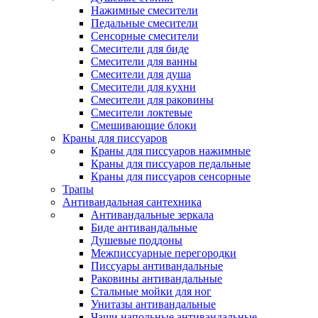
Нажимные смесители
Педальные смесители
Сенсорные смесители
Смесители для биде
Смесители для ванны
Смесители для душа
Смесители для кухни
Смесители для раковины
Смесители локтевые
Смешивающие блоки
Краны для писсуаров
Краны для писсуаров нажимные
Краны для писсуаров педальные
Краны для писсуаров сенсорные
Трапы
Антивандальная сантехника
Антивандальные зеркала
Биде антивандальные
Душевые поддоны
Межписсуарные перегородки
Писсуары антивандальные
Раковины антивандальные
Стальные мойки для ног
Унитазы антивандальные
Чаши напольные антивандальные