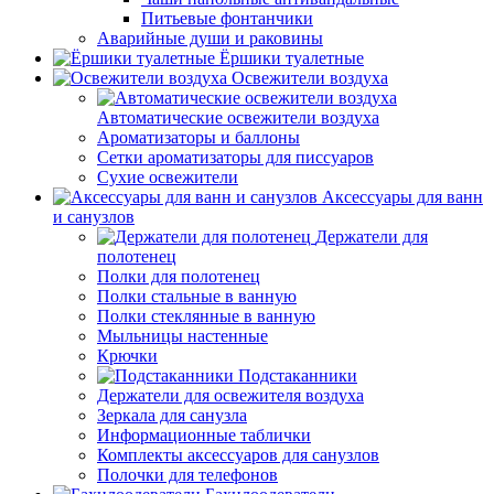
Питьевые фонтанчики
Аварийные души и раковины
Ёршики туалетные
Освежители воздуха
Автоматические освежители воздуха
Ароматизаторы и баллоны
Сетки ароматизаторы для писсуаров
Сухие освежители
Аксессуары для ванн
и санузлов
Держатели для
полотенец
Полки для полотенец
Полки стальные в ванную
Полки стеклянные в ванную
Мыльницы настенные
Крючки
Подстаканники
Держатели для освежителя воздуха
Зеркала для санузла
Информационные таблички
Комплекты аксессуаров для санузлов
Полочки для телефонов