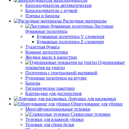
Бахилоодеватели
Бахилоодеватели автоматические
Бахилоодеватели с ручкой
Пленка и бахилы
Расходные материалы
Листовые
бумажные полотенца
Бумажные полотенца V сложения
Бумажные полотенца Z сложения
Туалетная бумага
Кожные антисептики
Жидкое мыло в канистрах
Одноразовые
покрытия на унитаз
Полотенца с центральной вытяжкой
Рулонные полотенца на втулке
Бахилы
Гигиенические пакетики
Картриджи для диспенсеров
Ловушки для насекомых
Оборудование для уборки
Многофункциональные тележки
Сервисные тележки
Тележки для влажной уборки
Тележки для сбора белья