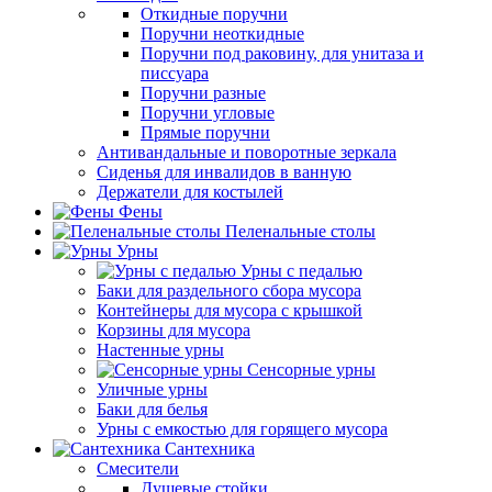
Откидные поручни
Поручни неоткидные
Поручни под раковину, для унитаза и
писсуара
Поручни разные
Поручни угловые
Прямые поручни
Антивандальные и поворотные зеркала
Сиденья для инвалидов в ванную
Держатели для костылей
Фены
Пеленальные столы
Урны
Урны с педалью
Баки для раздельного сбора мусора
Контейнеры для мусора с крышкой
Корзины для мусора
Настенные урны
Сенсорные урны
Уличные урны
Баки для белья
Урны с емкостью для горящего мусора
Сантехника
Смесители
Душевые стойки