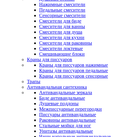
Нажимные смесители
Педальные смесители
Сенсорные смесители
Смесители для биде
Смесители для ванны
Смесители для душа
Смесители для кухни
Смесители для раковины
Смесители локтевые
Смешивающие блоки
Краны для писсуаров
Краны для писсуаров нажимные
Краны для писсуаров педальные
Краны для писсуаров сенсорные
Трапы
Антивандальная сантехника
Антивандальные зеркала
Биде антивандальные
Душевые поддоны
Межписсуарные перегородки
Писсуары антивандальные
Раковины антивандальные
Стальные мойки для ног
Унитазы антивандальные
Чаши напольные антивандальные