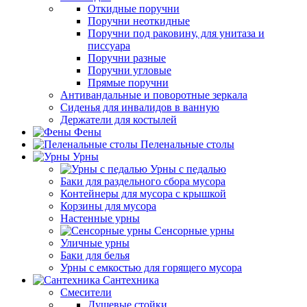
Откидные поручни
Поручни неоткидные
Поручни под раковину, для унитаза и
писсуара
Поручни разные
Поручни угловые
Прямые поручни
Антивандальные и поворотные зеркала
Сиденья для инвалидов в ванную
Держатели для костылей
Фены
Пеленальные столы
Урны
Урны с педалью
Баки для раздельного сбора мусора
Контейнеры для мусора с крышкой
Корзины для мусора
Настенные урны
Сенсорные урны
Уличные урны
Баки для белья
Урны с емкостью для горящего мусора
Сантехника
Смесители
Душевые стойки