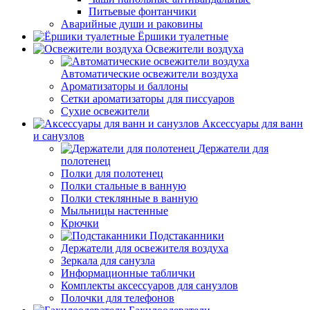
Питьевые фонтанчики
Аварийные души и раковины
Ёршики туалетные
Освежители воздуха
Автоматические освежители воздуха
Ароматизаторы и баллоны
Сетки ароматизаторы для писсуаров
Сухие освежители
Аксессуары для ванн
и санузлов
Держатели для
полотенец
Полки для полотенец
Полки стальные в ванную
Полки стеклянные в ванную
Мыльницы настенные
Крючки
Подстаканники
Держатели для освежителя воздуха
Зеркала для санузла
Информационные таблички
Комплекты аксессуаров для санузлов
Полочки для телефонов