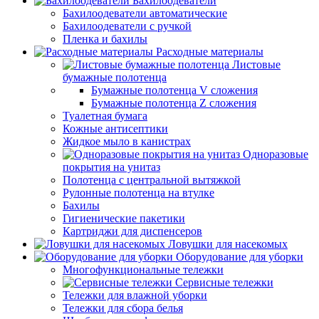
Бахилоодеватели
Бахилоодеватели автоматические
Бахилоодеватели с ручкой
Пленка и бахилы
Расходные материалы
Листовые
бумажные полотенца
Бумажные полотенца V сложения
Бумажные полотенца Z сложения
Туалетная бумага
Кожные антисептики
Жидкое мыло в канистрах
Одноразовые
покрытия на унитаз
Полотенца с центральной вытяжкой
Рулонные полотенца на втулке
Бахилы
Гигиенические пакетики
Картриджи для диспенсеров
Ловушки для насекомых
Оборудование для уборки
Многофункциональные тележки
Сервисные тележки
Тележки для влажной уборки
Тележки для сбора белья