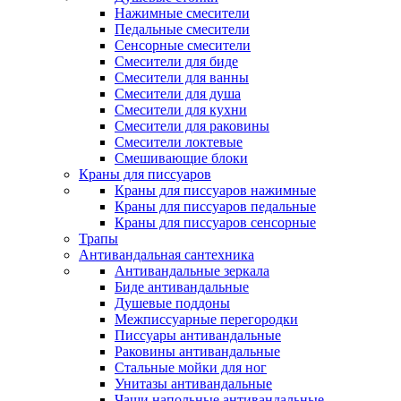
Нажимные смесители
Педальные смесители
Сенсорные смесители
Смесители для биде
Смесители для ванны
Смесители для душа
Смесители для кухни
Смесители для раковины
Смесители локтевые
Смешивающие блоки
Краны для писсуаров
Краны для писсуаров нажимные
Краны для писсуаров педальные
Краны для писсуаров сенсорные
Трапы
Антивандальная сантехника
Антивандальные зеркала
Биде антивандальные
Душевые поддоны
Межписсуарные перегородки
Писсуары антивандальные
Раковины антивандальные
Стальные мойки для ног
Унитазы антивандальные
Чаши напольные антивандальные