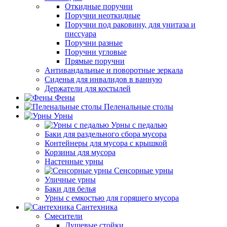
Откидные поручни
Поручни неоткидные
Поручни под раковину, для унитаза и
писсуара
Поручни разные
Поручни угловые
Прямые поручни
Антивандальные и поворотные зеркала
Сиденья для инвалидов в ванную
Держатели для костылей
Фены
Пеленальные столы
Урны
Урны с педалью
Баки для раздельного сбора мусора
Контейнеры для мусора с крышкой
Корзины для мусора
Настенные урны
Сенсорные урны
Уличные урны
Баки для белья
Урны с емкостью для горящего мусора
Сантехника
Смесители
Душевые стойки