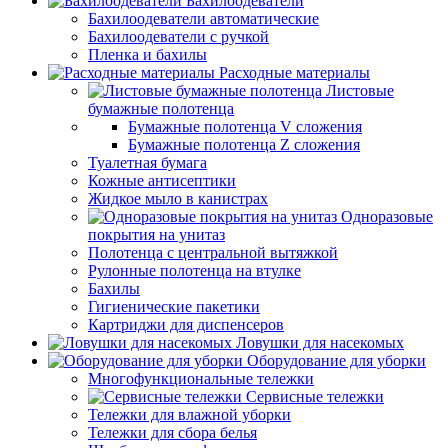
Бахилоодеватели
Бахилоодеватели автоматические
Бахилоодеватели с ручкой
Пленка и бахилы
Расходные материалы
Листовые
бумажные полотенца
Бумажные полотенца V сложения
Бумажные полотенца Z сложения
Туалетная бумага
Кожные антисептики
Жидкое мыло в канистрах
Одноразовые
покрытия на унитаз
Полотенца с центральной вытяжкой
Рулонные полотенца на втулке
Бахилы
Гигиенические пакетики
Картриджи для диспенсеров
Ловушки для насекомых
Оборудование для уборки
Многофункциональные тележки
Сервисные тележки
Тележки для влажной уборки
Тележки для сбора белья