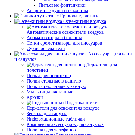
Питьевые фонтанчики
Аварийные души и раковины
Ёршики туалетные
Освежители воздуха
Автоматические освежители воздуха
Ароматизаторы и баллоны
Сетки ароматизаторы для писсуаров
Сухие освежители
Аксессуары для ванн
и санузлов
Держатели для
полотенец
Полки для полотенец
Полки стальные в ванную
Полки стеклянные в ванную
Мыльницы настенные
Крючки
Подстаканники
Держатели для освежителя воздуха
Зеркала для санузла
Информационные таблички
Комплекты аксессуаров для санузлов
Полочки для телефонов