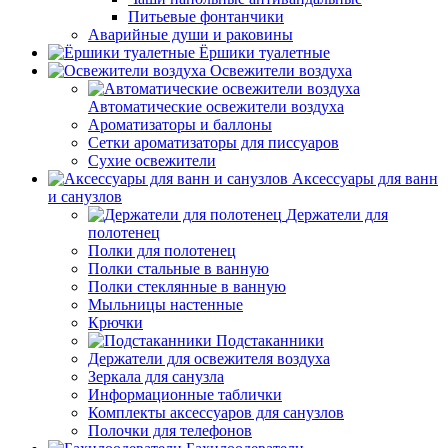
Питьевые фонтанчики
Аварийные души и раковины
Ёршики туалетные
Освежители воздуха
Автоматические освежители воздуха
Ароматизаторы и баллоны
Сетки ароматизаторы для писсуаров
Сухие освежители
Аксессуары для ванн
и санузлов
Держатели для
полотенец
Полки для полотенец
Полки стальные в ванную
Полки стеклянные в ванную
Мыльницы настенные
Крючки
Подстаканники
Держатели для освежителя воздуха
Зеркала для санузла
Информационные таблички
Комплекты аксессуаров для санузлов
Полочки для телефонов