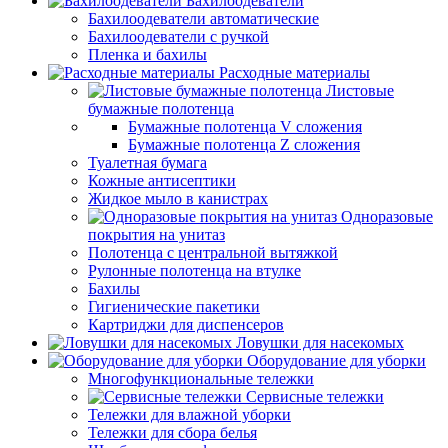
Бахилоодеватели
Бахилоодеватели автоматические
Бахилоодеватели с ручкой
Пленка и бахилы
Расходные материалы
Листовые
бумажные полотенца
Бумажные полотенца V сложения
Бумажные полотенца Z сложения
Туалетная бумага
Кожные антисептики
Жидкое мыло в канистрах
Одноразовые
покрытия на унитаз
Полотенца с центральной вытяжкой
Рулонные полотенца на втулке
Бахилы
Гигиенические пакетики
Картриджи для диспенсеров
Ловушки для насекомых
Оборудование для уборки
Многофункциональные тележки
Сервисные тележки
Тележки для влажной уборки
Тележки для сбора белья