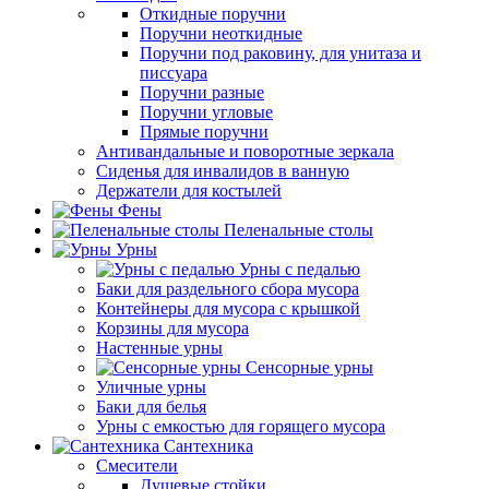
Откидные поручни
Поручни неоткидные
Поручни под раковину, для унитаза и
писсуара
Поручни разные
Поручни угловые
Прямые поручни
Антивандальные и поворотные зеркала
Сиденья для инвалидов в ванную
Держатели для костылей
Фены
Пеленальные столы
Урны
Урны с педалью
Баки для раздельного сбора мусора
Контейнеры для мусора с крышкой
Корзины для мусора
Настенные урны
Сенсорные урны
Уличные урны
Баки для белья
Урны с емкостью для горящего мусора
Сантехника
Смесители
Душевые стойки