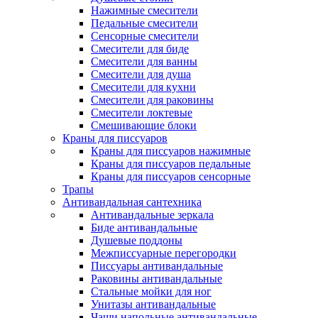
Нажимные смесители
Педальные смесители
Сенсорные смесители
Смесители для биде
Смесители для ванны
Смесители для душа
Смесители для кухни
Смесители для раковины
Смесители локтевые
Смешивающие блоки
Краны для писсуаров
Краны для писсуаров нажимные
Краны для писсуаров педальные
Краны для писсуаров сенсорные
Трапы
Антивандальная сантехника
Антивандальные зеркала
Биде антивандальные
Душевые поддоны
Межписсуарные перегородки
Писсуары антивандальные
Раковины антивандальные
Стальные мойки для ног
Унитазы антивандальные
Чаши напольные антивандальные