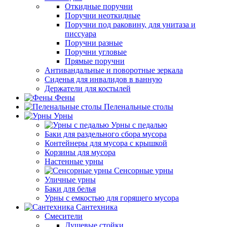
Откидные поручни
Поручни неоткидные
Поручни под раковину, для унитаза и
писсуара
Поручни разные
Поручни угловые
Прямые поручни
Антивандальные и поворотные зеркала
Сиденья для инвалидов в ванную
Держатели для костылей
Фены
Пеленальные столы
Урны
Урны с педалью
Баки для раздельного сбора мусора
Контейнеры для мусора с крышкой
Корзины для мусора
Настенные урны
Сенсорные урны
Уличные урны
Баки для белья
Урны с емкостью для горящего мусора
Сантехника
Смесители
Душевые стойки