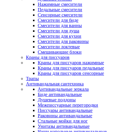
Нажимные смесители
Педальные смесители
Сенсорные смесители
Смесители для биде
Смесители для ванны
Смесители для душа
Смесители для кухни
Смесители для раковины
Смесители локтевые
Смешивающие блоки
Краны для писсуаров
Краны для писсуаров нажимные
Краны для писсуаров педальные
Краны для писсуаров сенсорные
Трапы
Антивандальная сантехника
Антивандальные зеркала
Биде антивандальные
Душевые поддоны
Межписсуарные перегородки
Писсуары антивандальные
Раковины антивандальные
Стальные мойки для ног
Унитазы антивандальные
Чаши напольные антивандальные