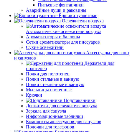
Питьевые фонтанчики
Аварийные души и раковины
Ёршики туалетные
Освежители воздуха
Автоматические освежители воздуха
Ароматизаторы и баллоны
Сетки ароматизаторы для писсуаров
Сухие освежители
Аксессуары для ванн
и санузлов
Держатели для
полотенец
Полки для полотенец
Полки стальные в ванную
Полки стеклянные в ванную
Мыльницы настенные
Крючки
Подстаканники
Держатели для освежителя воздуха
Зеркала для санузла
Информационные таблички
Комплекты аксессуаров для санузлов
Полочки для телефонов