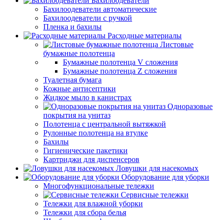
Бахилоодеватели
Бахилоодеватели автоматические
Бахилоодеватели с ручкой
Пленка и бахилы
Расходные материалы
Листовые
бумажные полотенца
Бумажные полотенца V сложения
Бумажные полотенца Z сложения
Туалетная бумага
Кожные антисептики
Жидкое мыло в канистрах
Одноразовые
покрытия на унитаз
Полотенца с центральной вытяжкой
Рулонные полотенца на втулке
Бахилы
Гигиенические пакетики
Картриджи для диспенсеров
Ловушки для насекомых
Оборудование для уборки
Многофункциональные тележки
Сервисные тележки
Тележки для влажной уборки
Тележки для сбора белья