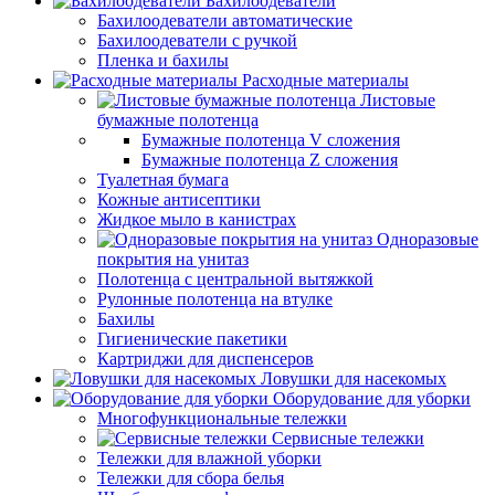
Бахилоодеватели
Бахилоодеватели автоматические
Бахилоодеватели с ручкой
Пленка и бахилы
Расходные материалы
Листовые
бумажные полотенца
Бумажные полотенца V сложения
Бумажные полотенца Z сложения
Туалетная бумага
Кожные антисептики
Жидкое мыло в канистрах
Одноразовые
покрытия на унитаз
Полотенца с центральной вытяжкой
Рулонные полотенца на втулке
Бахилы
Гигиенические пакетики
Картриджи для диспенсеров
Ловушки для насекомых
Оборудование для уборки
Многофункциональные тележки
Сервисные тележки
Тележки для влажной уборки
Тележки для сбора белья