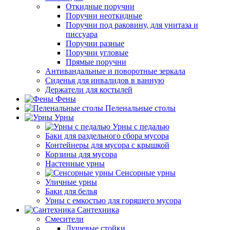
Откидные поручни
Поручни неоткидные
Поручни под раковину, для унитаза и
писсуара
Поручни разные
Поручни угловые
Прямые поручни
Антивандальные и поворотные зеркала
Сиденья для инвалидов в ванную
Держатели для костылей
Фены
Пеленальные столы
Урны
Урны с педалью
Баки для раздельного сбора мусора
Контейнеры для мусора с крышкой
Корзины для мусора
Настенные урны
Сенсорные урны
Уличные урны
Баки для белья
Урны с емкостью для горящего мусора
Сантехника
Смесители
Душевые стойки