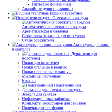
Питьевые фонтанчики
Аварийные души и раковины
Ёршики туалетные
Освежители воздуха
Автоматические освежители воздуха
Ароматизаторы и баллоны
Сетки ароматизаторы для писсуаров
Сухие освежители
Аксессуары для ванн
и санузлов
Держатели для
полотенец
Полки для полотенец
Полки стальные в ванную
Полки стеклянные в ванную
Мыльницы настенные
Крючки
Подстаканники
Держатели для освежителя воздуха
Зеркала для санузла
Информационные таблички
Комплекты аксессуаров для санузлов
Полочки для телефонов