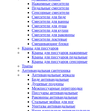
Нажимные смесители
Педальные смесители
Сенсорные смесители
Смесители для биде
Смесители для ванны
Смесители для душа
Смесители для кухни
Смесители для раковины
Смесители локтевые
Смешивающие блоки
Краны для писсуаров
Краны для писсуаров нажимные
Краны для писсуаров педальные
Краны для писсуаров сенсорные
Трапы
Антивандальная сантехника
Антивандальные зеркала
Биде антивандальные
Душевые поддоны
Межписсуарные перегородки
Писсуары антивандальные
Раковины антивандальные
Стальные мойки для ног
Унитазы антивандальные
Чаши напольные антивандальные