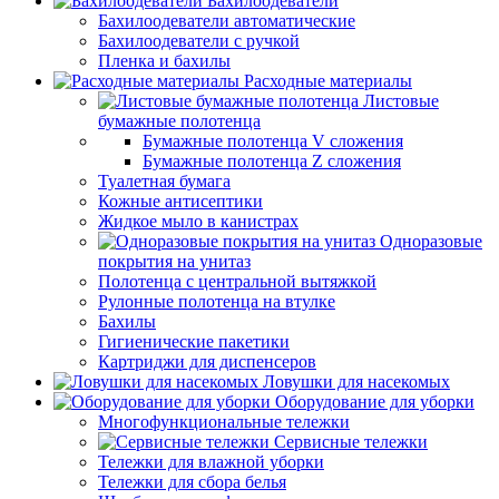
Бахилоодеватели
Бахилоодеватели автоматические
Бахилоодеватели с ручкой
Пленка и бахилы
Расходные материалы
Листовые
бумажные полотенца
Бумажные полотенца V сложения
Бумажные полотенца Z сложения
Туалетная бумага
Кожные антисептики
Жидкое мыло в канистрах
Одноразовые
покрытия на унитаз
Полотенца с центральной вытяжкой
Рулонные полотенца на втулке
Бахилы
Гигиенические пакетики
Картриджи для диспенсеров
Ловушки для насекомых
Оборудование для уборки
Многофункциональные тележки
Сервисные тележки
Тележки для влажной уборки
Тележки для сбора белья