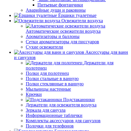
Питьевые фонтанчики
Аварийные души и раковины
Ёршики туалетные
Освежители воздуха
Автоматические освежители воздуха
Ароматизаторы и баллоны
Сетки ароматизаторы для писсуаров
Сухие освежители
Аксессуары для ванн
и санузлов
Держатели для
полотенец
Полки для полотенец
Полки стальные в ванную
Полки стеклянные в ванную
Мыльницы настенные
Крючки
Подстаканники
Держатели для освежителя воздуха
Зеркала для санузла
Информационные таблички
Комплекты аксессуаров для санузлов
Полочки для телефонов