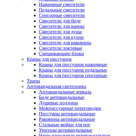
Нажимные смесители
Педальные смесители
Сенсорные смесители
Смесители для биде
Смесители для ванны
Смесители для душа
Смесители для кухни
Смесители для раковины
Смесители локтевые
Смешивающие блоки
Краны для писсуаров
Краны для писсуаров нажимные
Краны для писсуаров педальные
Краны для писсуаров сенсорные
Трапы
Антивандальная сантехника
Антивандальные зеркала
Биде антивандальные
Душевые поддоны
Межписсуарные перегородки
Писсуары антивандальные
Раковины антивандальные
Стальные мойки для ног
Унитазы антивандальные
Чаши напольные антивандальные