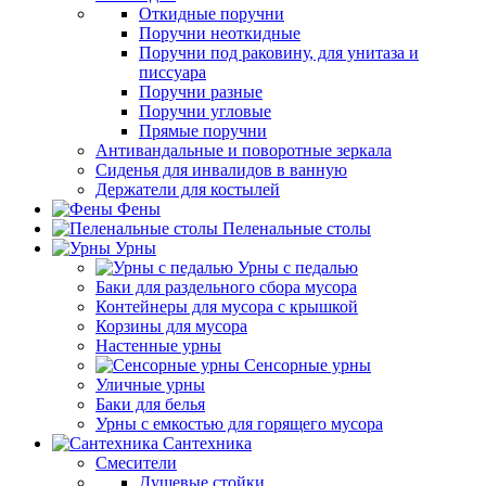
Откидные поручни
Поручни неоткидные
Поручни под раковину, для унитаза и
писсуара
Поручни разные
Поручни угловые
Прямые поручни
Антивандальные и поворотные зеркала
Сиденья для инвалидов в ванную
Держатели для костылей
Фены
Пеленальные столы
Урны
Урны с педалью
Баки для раздельного сбора мусора
Контейнеры для мусора с крышкой
Корзины для мусора
Настенные урны
Сенсорные урны
Уличные урны
Баки для белья
Урны с емкостью для горящего мусора
Сантехника
Смесители
Душевые стойки