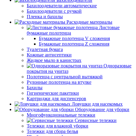
Бахилоодеватели
Бахилоодеватели автоматические
Бахилоодеватели с ручкой
Пленка и бахилы
Расходные материалы
Листовые
бумажные полотенца
Бумажные полотенца V сложения
Бумажные полотенца Z сложения
Туалетная бумага
Кожные антисептики
Жидкое мыло в канистрах
Одноразовые
покрытия на унитаз
Полотенца с центральной вытяжкой
Рулонные полотенца на втулке
Бахилы
Гигиенические пакетики
Картриджи для диспенсеров
Ловушки для насекомых
Оборудование для уборки
Многофункциональные тележки
Сервисные тележки
Тележки для влажной уборки
Тележки для сбора белья