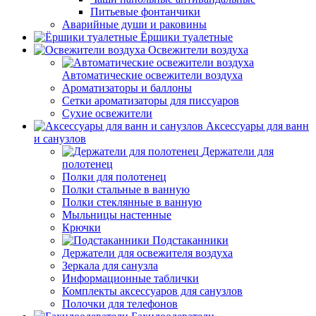
Питьевые фонтанчики
Аварийные души и раковины
Ёршики туалетные
Освежители воздуха
Автоматические освежители воздуха
Ароматизаторы и баллоны
Сетки ароматизаторы для писсуаров
Сухие освежители
Аксессуары для ванн
и санузлов
Держатели для
полотенец
Полки для полотенец
Полки стальные в ванную
Полки стеклянные в ванную
Мыльницы настенные
Крючки
Подстаканники
Держатели для освежителя воздуха
Зеркала для санузла
Информационные таблички
Комплекты аксессуаров для санузлов
Полочки для телефонов