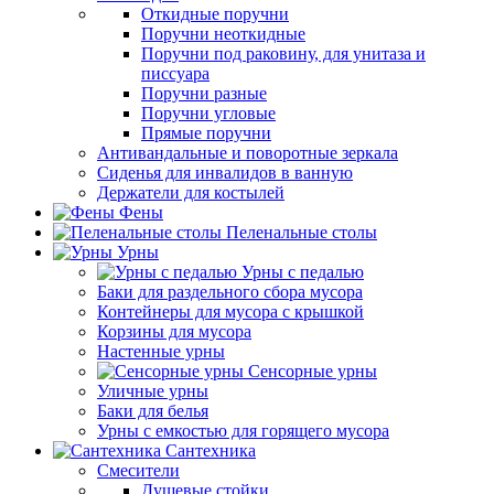
Откидные поручни
Поручни неоткидные
Поручни под раковину, для унитаза и
писсуара
Поручни разные
Поручни угловые
Прямые поручни
Антивандальные и поворотные зеркала
Сиденья для инвалидов в ванную
Держатели для костылей
Фены
Пеленальные столы
Урны
Урны с педалью
Баки для раздельного сбора мусора
Контейнеры для мусора с крышкой
Корзины для мусора
Настенные урны
Сенсорные урны
Уличные урны
Баки для белья
Урны с емкостью для горящего мусора
Сантехника
Смесители
Душевые стойки