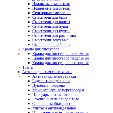
Нажимные смесители
Педальные смесители
Сенсорные смесители
Смесители для биде
Смесители для ванны
Смесители для душа
Смесители для кухни
Смесители для раковины
Смесители локтевые
Смешивающие блоки
Краны для писсуаров
Краны для писсуаров нажимные
Краны для писсуаров педальные
Краны для писсуаров сенсорные
Трапы
Антивандальная сантехника
Антивандальные зеркала
Биде антивандальные
Душевые поддоны
Межписсуарные перегородки
Писсуары антивандальные
Раковины антивандальные
Стальные мойки для ног
Унитазы антивандальные
Чаши напольные антивандальные