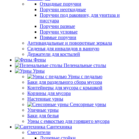
Откидные поручни
Поручни неоткидные
Поручни под раковину, для унитаза и
писсуара
Поручни разные
Поручни угловые
Прямые поручни
Антивандальные и поворотные зеркала
Сиденья для инвалидов в ванную
Держатели для костылей
Фены
Пеленальные столы
Урны
Урны с педалью
Баки для раздельного сбора мусора
Контейнеры для мусора с крышкой
Корзины для мусора
Настенные урны
Сенсорные урны
Уличные урны
Баки для белья
Урны с емкостью для горящего мусора
Сантехника
Смесители
Душевые стойки