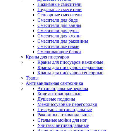
Нажимные смесители
Педальные смесители
Сенсорные смесители
Смесители для биде
Смесители для ванны
Смесители для душа
Смесители для кухни
Смесители для раковины
Смесители локтевые
Смешивающие блоки
Краны для писсуаров
Краны для писсуаров нажимные
Краны для писсуаров педальные
Краны для писсуаров сенсорные
Трапы
Антивандальная сантехника
Антивандальные зеркала
Биде антивандальные
Душевые поддоны
Межписсуарные перегородки
Писсуары антивандальные
Раковины антивандальные
Стальные мойки для ног
Унитазы антивандальные
Чаши напольные антивандальные