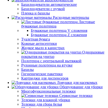
Бахилоодеватели
Бахилоодеватели автоматические
Бахилоодеватели с ручкой
Пленка и бахилы
Расходные материалы
Листовые
бумажные полотенца
Бумажные полотенца V сложения
Бумажные полотенца Z сложения
Туалетная бумага
Кожные антисептики
Жидкое мыло в канистрах
Одноразовые
покрытия на унитаз
Полотенца с центральной вытяжкой
Рулонные полотенца на втулке
Бахилы
Гигиенические пакетики
Картриджи для диспенсеров
Ловушки для насекомых
Оборудование для уборки
Многофункциональные тележки
Сервисные тележки
Тележки для влажной уборки
Тележки для сбора белья