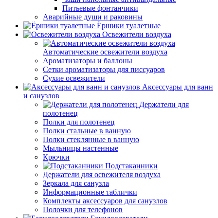
Питьевые фонтанчики
Аварийные души и раковины
Ёршики туалетные
Освежители воздуха
Автоматические освежители воздуха
Ароматизаторы и баллоны
Сетки ароматизаторы для писсуаров
Сухие освежители
Аксессуары для ванн
и санузлов
Держатели для
полотенец
Полки для полотенец
Полки стальные в ванную
Полки стеклянные в ванную
Мыльницы настенные
Крючки
Подстаканники
Держатели для освежителя воздуха
Зеркала для санузла
Информационные таблички
Комплекты аксессуаров для санузлов
Полочки для телефонов