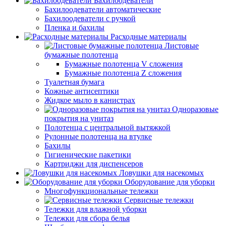
Бахилоодеватели
Бахилоодеватели автоматические
Бахилоодеватели с ручкой
Пленка и бахилы
Расходные материалы
Листовые
бумажные полотенца
Бумажные полотенца V сложения
Бумажные полотенца Z сложения
Туалетная бумага
Кожные антисептики
Жидкое мыло в канистрах
Одноразовые
покрытия на унитаз
Полотенца с центральной вытяжкой
Рулонные полотенца на втулке
Бахилы
Гигиенические пакетики
Картриджи для диспенсеров
Ловушки для насекомых
Оборудование для уборки
Многофункциональные тележки
Сервисные тележки
Тележки для влажной уборки
Тележки для сбора белья