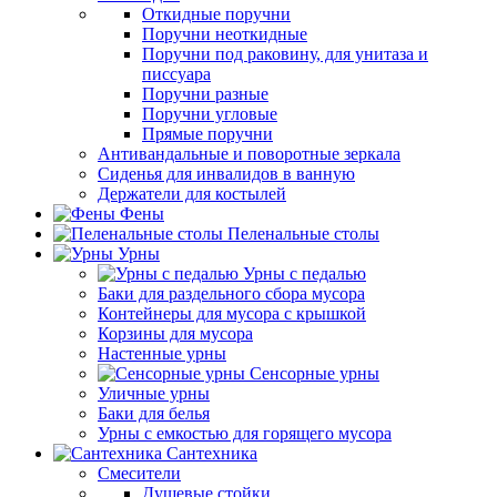
Откидные поручни
Поручни неоткидные
Поручни под раковину, для унитаза и
писсуара
Поручни разные
Поручни угловые
Прямые поручни
Антивандальные и поворотные зеркала
Сиденья для инвалидов в ванную
Держатели для костылей
Фены
Пеленальные столы
Урны
Урны с педалью
Баки для раздельного сбора мусора
Контейнеры для мусора с крышкой
Корзины для мусора
Настенные урны
Сенсорные урны
Уличные урны
Баки для белья
Урны с емкостью для горящего мусора
Сантехника
Смесители
Душевые стойки