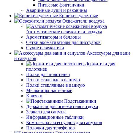
Питьевые фонтанчики
Аварийные души и раковины
Ёршики туалетные
Освежители воздуха
Автоматические освежители воздуха
Ароматизаторы и баллоны
Сетки ароматизаторы для писсуаров
Сухие освежители
Аксессуары для ванн
и санузлов
Держатели для
полотенец
Полки для полотенец
Полки стальные в ванную
Полки стеклянные в ванную
Мыльницы настенные
Крючки
Подстаканники
Держатели для освежителя воздуха
Зеркала для санузла
Информационные таблички
Комплекты аксессуаров для санузлов
Полочки для телефонов