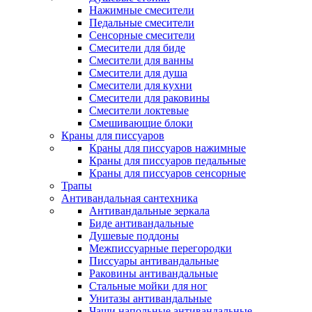
Нажимные смесители
Педальные смесители
Сенсорные смесители
Смесители для биде
Смесители для ванны
Смесители для душа
Смесители для кухни
Смесители для раковины
Смесители локтевые
Смешивающие блоки
Краны для писсуаров
Краны для писсуаров нажимные
Краны для писсуаров педальные
Краны для писсуаров сенсорные
Трапы
Антивандальная сантехника
Антивандальные зеркала
Биде антивандальные
Душевые поддоны
Межписсуарные перегородки
Писсуары антивандальные
Раковины антивандальные
Стальные мойки для ног
Унитазы антивандальные
Чаши напольные антивандальные