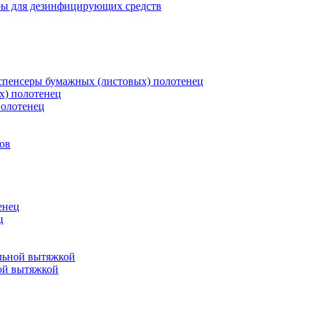
ры для дезинфицирующих средств
пенсеры бумажных (листовых) полотенец
х) полотенец
полотенец
ов
енец
ц
льной вытяжкой
ой вытяжкой