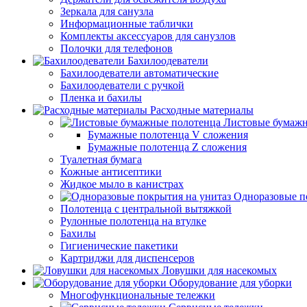
Зеркала для санузла
Информационные таблички
Комплекты аксессуаров для санузлов
Полочки для телефонов
Бахилоодеватели
Бахилоодеватели автоматические
Бахилоодеватели с ручкой
Пленка и бахилы
Расходные материалы
Листовые бумажн
Бумажные полотенца V сложения
Бумажные полотенца Z сложения
Туалетная бумага
Кожные антисептики
Жидкое мыло в канистрах
Одноразовые п
Полотенца с центральной вытяжкой
Рулонные полотенца на втулке
Бахилы
Гигиенические пакетики
Картриджи для диспенсеров
Ловушки для насекомых
Оборудование для уборки
Многофункциональные тележки