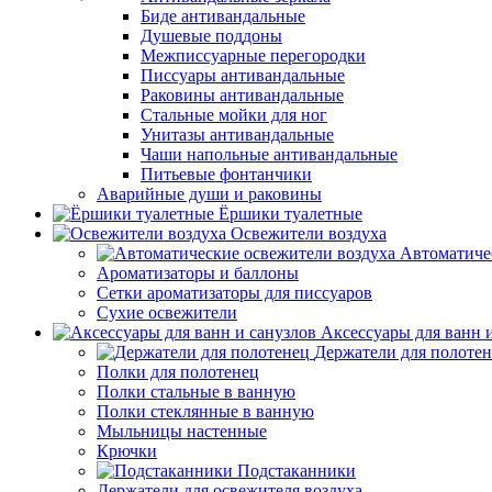
Биде антивандальные
Душевые поддоны
Межписсуарные перегородки
Писсуары антивандальные
Раковины антивандальные
Стальные мойки для ног
Унитазы антивандальные
Чаши напольные антивандальные
Питьевые фонтанчики
Аварийные души и раковины
Ёршики туалетные
Освежители воздуха
Автоматиче
Ароматизаторы и баллоны
Сетки ароматизаторы для писсуаров
Сухие освежители
Аксессуары для ванн 
Держатели для полоте
Полки для полотенец
Полки стальные в ванную
Полки стеклянные в ванную
Мыльницы настенные
Крючки
Подстаканники
Держатели для освежителя воздуха