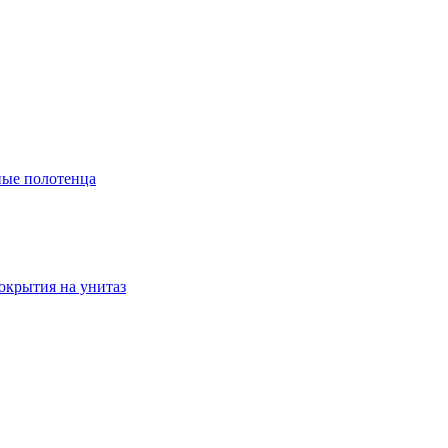
ые полотенца
окрытия на унитаз