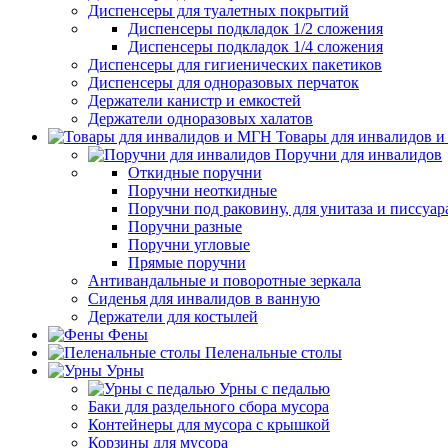
Диспенсеры для туалетных покрытий
Диспенсеры подкладок 1/2 сложения
Диспенсеры подкладок 1/4 сложения
Диспенсеры для гигиенических пакетиков
Диспенсеры для одноразовых перчаток
Держатели канистр и емкостей
Держатели одноразовых халатов
Товары для инвалидов 
Поручни для инвалидов
Откидные поручни
Поручни неоткидные
Поручни под раковину, для унитаза и писсуар
Поручни разные
Поручни угловые
Прямые поручни
Антивандальные и поворотные зеркала
Сиденья для инвалидов в ванную
Держатели для костылей
Фены
Пеленальные столы
Урны
Урны с педалью
Баки для раздельного сбора мусора
Контейнеры для мусора с крышкой
Корзины для мусора