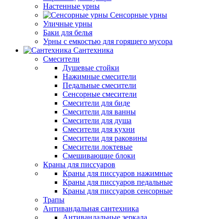
Настенные урны
Сенсорные урны
Уличные урны
Баки для белья
Урны с емкостью для горящего мусора
Сантехника
Смесители
Душевые стойки
Нажимные смесители
Педальные смесители
Сенсорные смесители
Смесители для биде
Смесители для ванны
Смесители для душа
Смесители для кухни
Смесители для раковины
Смесители локтевые
Смешивающие блоки
Краны для писсуаров
Краны для писсуаров нажимные
Краны для писсуаров педальные
Краны для писсуаров сенсорные
Трапы
Антивандальная сантехника
Антивандальные зеркала