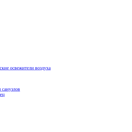
ские освежители воздуха
и санузлов
нец