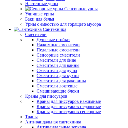
Настенные урны
Сенсорные урны
Уличные урны
Баки для белья
Урны с емкостью для горящего мусора
Сантехника
Смесители
Душевые стойки
Нажимные смесители
Педальные смесители
Сенсорные смесители
Смесители для биде
Смесители для ванны
Смесители для душа
Смесители для кухни
Смесители для раковины
Смесители локтевые
Смешивающие блоки
Краны для писсуаров
Краны для писсуаров нажимные
Краны для писсуаров педальные
Краны для писсуаров сенсорные
Трапы
Антивандальная сантехника
Антивандальные зеркала