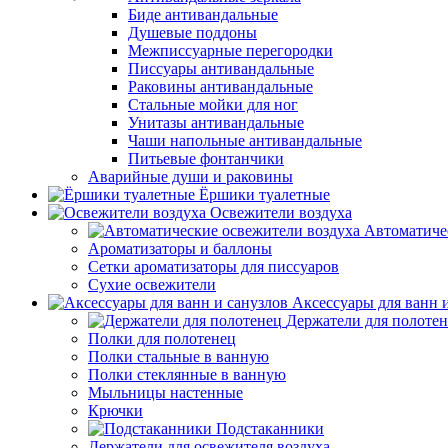
Биде антивандальные
Душевые поддоны
Межписсуарные перегородки
Писсуары антивандальные
Раковины антивандальные
Стальные мойки для ног
Унитазы антивандальные
Чаши напольные антивандальные
Питьевые фонтанчики
Аварийные души и раковины
Ёршики туалетные
Освежители воздуха
Автоматиче
Ароматизаторы и баллоны
Сетки ароматизаторы для писсуаров
Сухие освежители
Аксессуары для ванн 
Держатели для полоте
Полки для полотенец
Полки стальные в ванную
Полки стеклянные в ванную
Мыльницы настенные
Крючки
Подстаканники
Держатели для освежителя воздуха