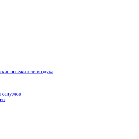
ские освежители воздуха
и санузлов
нец