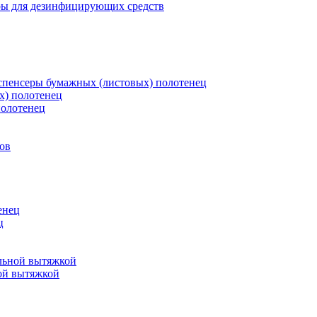
ры для дезинфицирующих средств
пенсеры бумажных (листовых) полотенец
х) полотенец
полотенец
ов
енец
ц
льной вытяжкой
ой вытяжкой