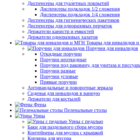
Диспенсеры для туалетных покрытий
Диспенсеры подкладок 1/2 сложения
Диспенсеры подкладок 1/4 сложения
Диспенсеры для гигиенических пакетиков
Диспенсеры для одноразовых перчаток
Держатели канистр и емкостей
Держатели одноразовых халатов
Товары для инвалидов 
Поручни для инвалидов
Откидные поручни
Поручни неоткидные
Поручни под раковину, для унитаза и писсуар
Поручни разные
Поручни угловые
Прямые поручни
Антивандальные и поворотные зеркала
Сиденья для инвалидов в ванную
Держатели для костылей
Фены
Пеленальные столы
Урны
Урны с педалью
Баки для раздельного сбора мусора
Контейнеры для мусора с крышкой
Корзины для мусора