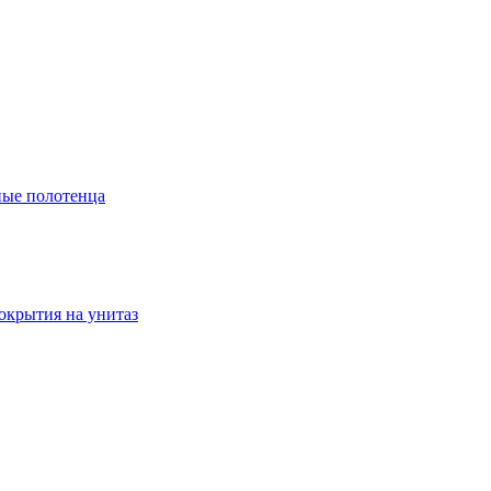
ые полотенца
окрытия на унитаз