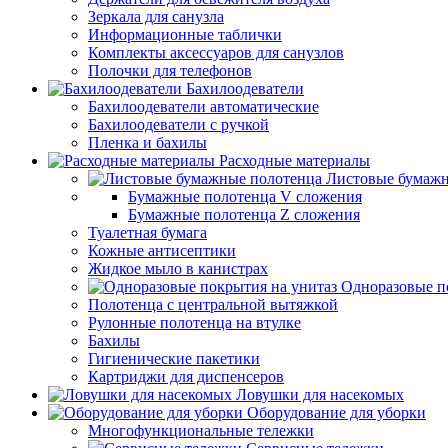
Зеркала для санузла
Информационные таблички
Комплекты аксессуаров для санузлов
Полочки для телефонов
Бахилоодеватели
Бахилоодеватели автоматические
Бахилоодеватели с ручкой
Пленка и бахилы
Расходные материалы
Листовые бумажн
Бумажные полотенца V сложения
Бумажные полотенца Z сложения
Туалетная бумага
Кожные антисептики
Жидкое мыло в канистрах
Одноразовые п
Полотенца с центральной вытяжкой
Рулонные полотенца на втулке
Бахилы
Гигиенические пакетики
Картриджи для диспенсеров
Ловушки для насекомых
Оборудование для уборки
Многофункциональные тележки