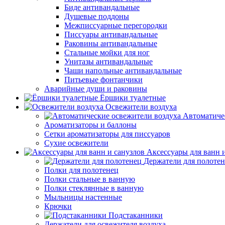
Биде антивандальные
Душевые поддоны
Межписсуарные перегородки
Писсуары антивандальные
Раковины антивандальные
Стальные мойки для ног
Унитазы антивандальные
Чаши напольные антивандальные
Питьевые фонтанчики
Аварийные души и раковины
Ёршики туалетные
Освежители воздуха
Автоматиче
Ароматизаторы и баллоны
Сетки ароматизаторы для писсуаров
Сухие освежители
Аксессуары для ванн 
Держатели для полоте
Полки для полотенец
Полки стальные в ванную
Полки стеклянные в ванную
Мыльницы настенные
Крючки
Подстаканники
Держатели для освежителя воздуха