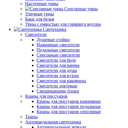
Настенные урны
Сенсорные урны
Уличные урны
Баки для белья
Урны с емкостью для горящего мусора
Сантехника
Смесители
Душевые стойки
Нажимные смесители
Педальные смесители
Сенсорные смесители
Смесители для биде
Смесители для ванны
Смесители для душа
Смесители для кухни
Смесители для раковины
Смесители локтевые
Смешивающие блоки
Краны для писсуаров
Краны для писсуаров нажимные
Краны для писсуаров педальные
Краны для писсуаров сенсорные
Трапы
Антивандальная сантехника
Антивандальные зеркала