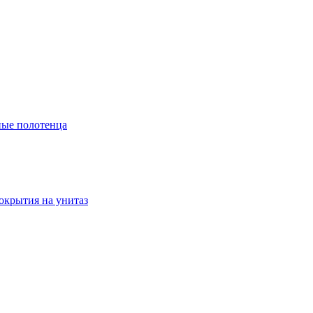
ые полотенца
окрытия на унитаз