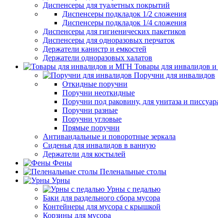
Диспенсеры для туалетных покрытий
Диспенсеры подкладок 1/2 сложения
Диспенсеры подкладок 1/4 сложения
Диспенсеры для гигиенических пакетиков
Диспенсеры для одноразовых перчаток
Держатели канистр и емкостей
Держатели одноразовых халатов
Товары для инвалидов 
Поручни для инвалидов
Откидные поручни
Поручни неоткидные
Поручни под раковину, для унитаза и писсуар
Поручни разные
Поручни угловые
Прямые поручни
Антивандальные и поворотные зеркала
Сиденья для инвалидов в ванную
Держатели для костылей
Фены
Пеленальные столы
Урны
Урны с педалью
Баки для раздельного сбора мусора
Контейнеры для мусора с крышкой
Корзины для мусора