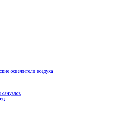
ские освежители воздуха
и санузлов
нец