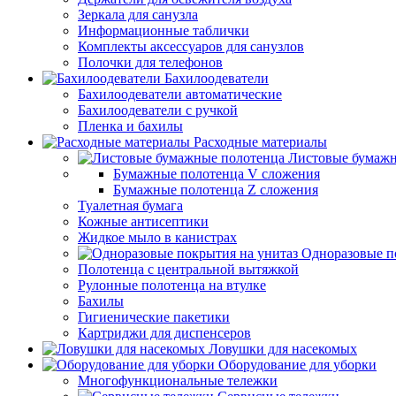
Зеркала для санузла
Информационные таблички
Комплекты аксессуаров для санузлов
Полочки для телефонов
Бахилоодеватели
Бахилоодеватели автоматические
Бахилоодеватели с ручкой
Пленка и бахилы
Расходные материалы
Листовые бумажн
Бумажные полотенца V сложения
Бумажные полотенца Z сложения
Туалетная бумага
Кожные антисептики
Жидкое мыло в канистрах
Одноразовые п
Полотенца с центральной вытяжкой
Рулонные полотенца на втулке
Бахилы
Гигиенические пакетики
Картриджи для диспенсеров
Ловушки для насекомых
Оборудование для уборки
Многофункциональные тележки