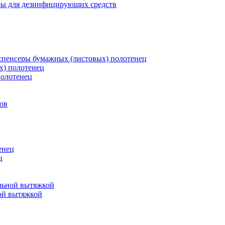
ры для дезинфицирующих средств
пенсеры бумажных (листовых) полотенец
х) полотенец
полотенец
ов
енец
ц
льной вытяжкой
ой вытяжкой