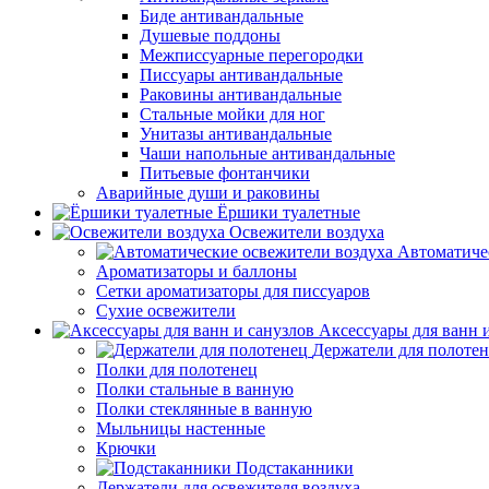
Биде антивандальные
Душевые поддоны
Межписсуарные перегородки
Писсуары антивандальные
Раковины антивандальные
Стальные мойки для ног
Унитазы антивандальные
Чаши напольные антивандальные
Питьевые фонтанчики
Аварийные души и раковины
Ёршики туалетные
Освежители воздуха
Автоматиче
Ароматизаторы и баллоны
Сетки ароматизаторы для писсуаров
Сухие освежители
Аксессуары для ванн 
Держатели для полоте
Полки для полотенец
Полки стальные в ванную
Полки стеклянные в ванную
Мыльницы настенные
Крючки
Подстаканники
Держатели для освежителя воздуха