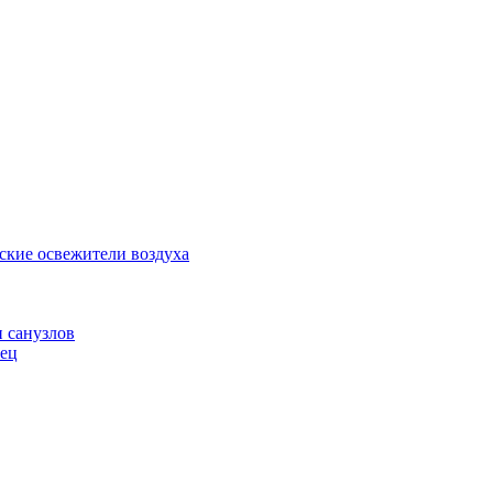
ские освежители воздуха
и санузлов
нец