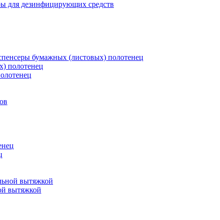
ры для дезинфицирующих средств
пенсеры бумажных (листовых) полотенец
х) полотенец
полотенец
ов
енец
ц
льной вытяжкой
ой вытяжкой