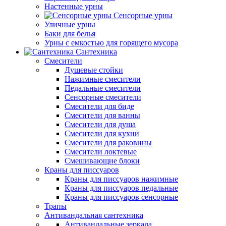
Настенные урны
Сенсорные урны
Уличные урны
Баки для белья
Урны с емкостью для горящего мусора
Сантехника
Смесители
Душевые стойки
Нажимные смесители
Педальные смесители
Сенсорные смесители
Смесители для биде
Смесители для ванны
Смесители для душа
Смесители для кухни
Смесители для раковины
Смесители локтевые
Смешивающие блоки
Краны для писсуаров
Краны для писсуаров нажимные
Краны для писсуаров педальные
Краны для писсуаров сенсорные
Трапы
Антивандальная сантехника
Антивандальные зеркала