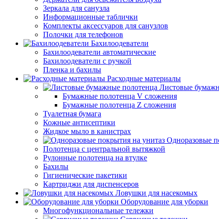
Зеркала для санузла
Информационные таблички
Комплекты аксессуаров для санузлов
Полочки для телефонов
Бахилоодеватели
Бахилоодеватели автоматические
Бахилоодеватели с ручкой
Пленка и бахилы
Расходные материалы
Листовые бумажн
Бумажные полотенца V сложения
Бумажные полотенца Z сложения
Туалетная бумага
Кожные антисептики
Жидкое мыло в канистрах
Одноразовые п
Полотенца с центральной вытяжкой
Рулонные полотенца на втулке
Бахилы
Гигиенические пакетики
Картриджи для диспенсеров
Ловушки для насекомых
Оборудование для уборки
Многофункциональные тележки