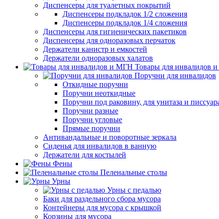
Диспенсеры для туалетных покрытий
Диспенсеры подкладок 1/2 сложения
Диспенсеры подкладок 1/4 сложения
Диспенсеры для гигиенических пакетиков
Диспенсеры для одноразовых перчаток
Держатели канистр и емкостей
Держатели одноразовых халатов
Товары для инвалидов 
Поручни для инвалидов
Откидные поручни
Поручни неоткидные
Поручни под раковину, для унитаза и писсуар
Поручни разные
Поручни угловые
Прямые поручни
Антивандальные и поворотные зеркала
Сиденья для инвалидов в ванную
Держатели для костылей
Фены
Пеленальные столы
Урны
Урны с педалью
Баки для раздельного сбора мусора
Контейнеры для мусора с крышкой
Корзины для мусора