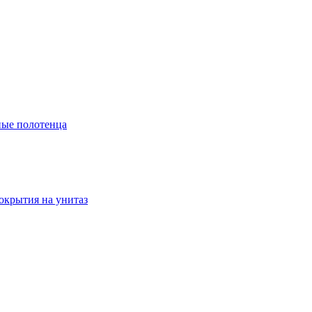
ые полотенца
окрытия на унитаз