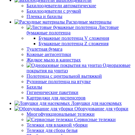
Бахилоодеватели
Бахилоодеватели автоматические
Бахилоодеватели с ручкой
Пленка и бахилы
Расходные материалы
Листовые
бумажные полотенца
Бумажные полотенца V сложения
Бумажные полотенца Z сложения
Туалетная бумага
Кожные антисептики
Жидкое мыло в канистрах
Одноразовые
покрытия на унитаз
Полотенца с центральной вытяжкой
Рулонные полотенца на втулке
Бахилы
Гигиенические пакетики
Картриджи для диспенсеров
Ловушки для насекомых
Оборудование для уборки
Многофункциональные тележки
Сервисные тележки
Тележки для влажной уборки
Тележки для сбора белья