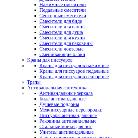
Нажимные смесители
Педальные смесители
Сенсорные смесители
Смесители для биде
Смесители для ванны
Смесители для душа
Смесители для кухни
Смесители для раковины
Смесители локтевые
Смешивающие блоки
Краны для писсуаров
Краны для писсуаров нажимные
Краны для писсуаров педальные
Краны для писсуаров сенсорные
Трапы
Антивандальная сантехника
Антивандальные зеркала
Биде антивандальные
Душевые поддоны
Межписсуарные перегородки
Писсуары антивандальные
Раковины антивандальные
Стальные мойки для ног
Унитазы антивандальные
Чаши напольные антивандальные