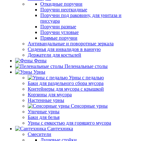
Откидные поручни
Поручни неоткидные
Поручни под раковину, для унитаза и
писсуара
Поручни разные
Поручни угловые
Прямые поручни
Антивандальные и поворотные зеркала
Сиденья для инвалидов в ванную
Держатели для костылей
Фены
Пеленальные столы
Урны
Урны с педалью
Баки для раздельного сбора мусора
Контейнеры для мусора с крышкой
Корзины для мусора
Настенные урны
Сенсорные урны
Уличные урны
Баки для белья
Урны с емкостью для горящего мусора
Сантехника
Смесители
Душевые стойки