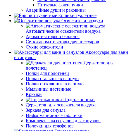
Питьевые фонтанчики
Аварийные души и раковины
Ёршики туалетные
Освежители воздуха
Автоматические освежители воздуха
Ароматизаторы и баллоны
Сетки ароматизаторы для писсуаров
Сухие освежители
Аксессуары для ванн
и санузлов
Держатели для
полотенец
Полки для полотенец
Полки стальные в ванную
Полки стеклянные в ванную
Мыльницы настенные
Крючки
Подстаканники
Держатели для освежителя воздуха
Зеркала для санузла
Информационные таблички
Комплекты аксессуаров для санузлов
Полочки для телефонов