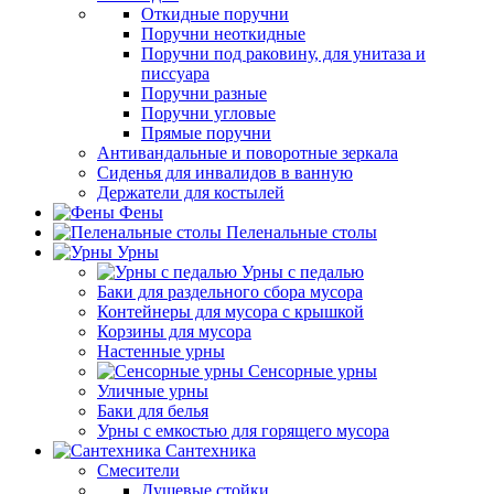
Откидные поручни
Поручни неоткидные
Поручни под раковину, для унитаза и
писсуара
Поручни разные
Поручни угловые
Прямые поручни
Антивандальные и поворотные зеркала
Сиденья для инвалидов в ванную
Держатели для костылей
Фены
Пеленальные столы
Урны
Урны с педалью
Баки для раздельного сбора мусора
Контейнеры для мусора с крышкой
Корзины для мусора
Настенные урны
Сенсорные урны
Уличные урны
Баки для белья
Урны с емкостью для горящего мусора
Сантехника
Смесители
Душевые стойки