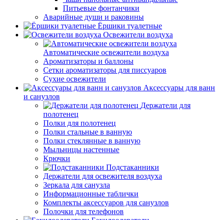
Питьевые фонтанчики
Аварийные души и раковины
Ёршики туалетные
Освежители воздуха
Автоматические освежители воздуха
Ароматизаторы и баллоны
Сетки ароматизаторы для писсуаров
Сухие освежители
Аксессуары для ванн
и санузлов
Держатели для
полотенец
Полки для полотенец
Полки стальные в ванную
Полки стеклянные в ванную
Мыльницы настенные
Крючки
Подстаканники
Держатели для освежителя воздуха
Зеркала для санузла
Информационные таблички
Комплекты аксессуаров для санузлов
Полочки для телефонов