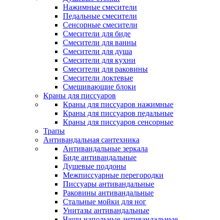
Нажимные смесители
Педальные смесители
Сенсорные смесители
Смесители для биде
Смесители для ванны
Смесители для душа
Смесители для кухни
Смесители для раковины
Смесители локтевые
Смешивающие блоки
Краны для писсуаров
Краны для писсуаров нажимные
Краны для писсуаров педальные
Краны для писсуаров сенсорные
Трапы
Антивандальная сантехника
Антивандальные зеркала
Биде антивандальные
Душевые поддоны
Межписсуарные перегородки
Писсуары антивандальные
Раковины антивандальные
Стальные мойки для ног
Унитазы антивандальные
Чаши напольные антивандальные