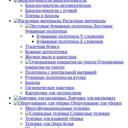
Бахилоодеватели
Бахилоодеватели автоматические
Бахилоодеватели с ручкой
Пленка и бахилы
Расходные материалы
Листовые
бумажные полотенца
Бумажные полотенца V сложения
Бумажные полотенца Z сложения
Туалетная бумага
Кожные антисептики
Жидкое мыло в канистрах
Одноразовые
покрытия на унитаз
Полотенца с центральной вытяжкой
Рулонные полотенца на втулке
Бахилы
Гигиенические пакетики
Картриджи для диспенсеров
Ловушки для насекомых
Оборудование для уборки
Многофункциональные тележки
Сервисные тележки
Тележки для влажной уборки
Тележки для сбора белья