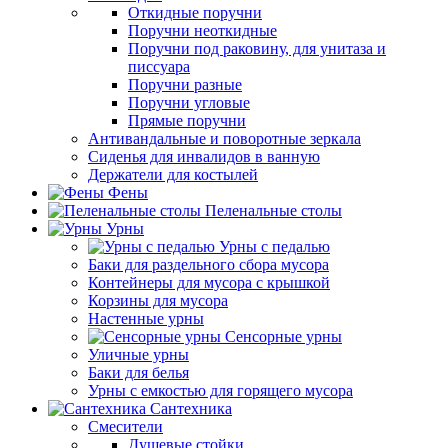
Откидные поручни
Поручни неоткидные
Поручни под раковину, для унитаза и
писсуара
Поручни разные
Поручни угловые
Прямые поручни
Антивандальные и поворотные зеркала
Сиденья для инвалидов в ванную
Держатели для костылей
Фены
Пеленальные столы
Урны
Урны с педалью
Баки для раздельного сбора мусора
Контейнеры для мусора с крышкой
Корзины для мусора
Настенные урны
Сенсорные урны
Уличные урны
Баки для белья
Урны с емкостью для горящего мусора
Сантехника
Смесители
Душевые стойки