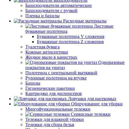
Бахилоодеватели
Бахилоодеватели автоматические
Бахилоодеватели с ручкой
Пленка и бахилы
Расходные материалы
Листовые
бумажные полотенца
Бумажные полотенца V сложения
Бумажные полотенца Z сложения
Туалетная бумага
Кожные антисептики
Жидкое мыло в канистрах
Одноразовые
покрытия на унитаз
Полотенца с центральной вытяжкой
Рулонные полотенца на втулке
Бахилы
Гигиенические пакетики
Картриджи для диспенсеров
Ловушки для насекомых
Оборудование для уборки
Многофункциональные тележки
Сервисные тележки
Тележки для влажной уборки
Тележки для сбора белья