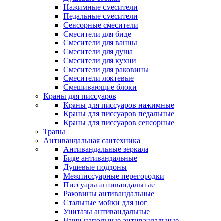
Нажимные смесители
Педальные смесители
Сенсорные смесители
Смесители для биде
Смесители для ванны
Смесители для душа
Смесители для кухни
Смесители для раковины
Смесители локтевые
Смешивающие блоки
Краны для писсуаров
Краны для писсуаров нажимные
Краны для писсуаров педальные
Краны для писсуаров сенсорные
Трапы
Антивандальная сантехника
Антивандальные зеркала
Биде антивандальные
Душевые поддоны
Межписсуарные перегородки
Писсуары антивандальные
Раковины антивандальные
Стальные мойки для ног
Унитазы антивандальные
Чаши напольные антивандальные