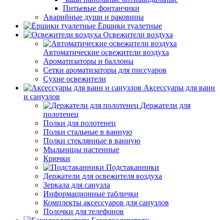
Питьевые фонтанчики
Аварийные души и раковины
Ёршики туалетные
Освежители воздуха
Автоматические освежители воздуха
Ароматизаторы и баллоны
Сетки ароматизаторы для писсуаров
Сухие освежители
Аксессуары для ванн
и санузлов
Держатели для
полотенец
Полки для полотенец
Полки стальные в ванную
Полки стеклянные в ванную
Мыльницы настенные
Крючки
Подстаканники
Держатели для освежителя воздуха
Зеркала для санузла
Информационные таблички
Комплекты аксессуаров для санузлов
Полочки для телефонов