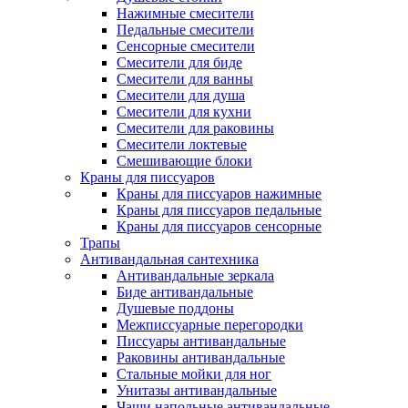
Нажимные смесители
Педальные смесители
Сенсорные смесители
Смесители для биде
Смесители для ванны
Смесители для душа
Смесители для кухни
Смесители для раковины
Смесители локтевые
Смешивающие блоки
Краны для писсуаров
Краны для писсуаров нажимные
Краны для писсуаров педальные
Краны для писсуаров сенсорные
Трапы
Антивандальная сантехника
Антивандальные зеркала
Биде антивандальные
Душевые поддоны
Межписсуарные перегородки
Писсуары антивандальные
Раковины антивандальные
Стальные мойки для ног
Унитазы антивандальные
Чаши напольные антивандальные