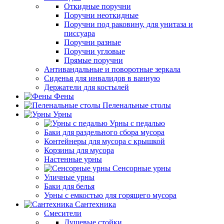
Откидные поручни
Поручни неоткидные
Поручни под раковину, для унитаза и
писсуара
Поручни разные
Поручни угловые
Прямые поручни
Антивандальные и поворотные зеркала
Сиденья для инвалидов в ванную
Держатели для костылей
Фены
Пеленальные столы
Урны
Урны с педалью
Баки для раздельного сбора мусора
Контейнеры для мусора с крышкой
Корзины для мусора
Настенные урны
Сенсорные урны
Уличные урны
Баки для белья
Урны с емкостью для горящего мусора
Сантехника
Смесители
Душевые стойки