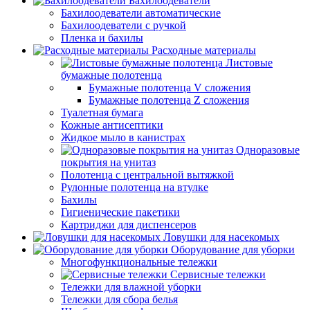
Бахилоодеватели
Бахилоодеватели автоматические
Бахилоодеватели с ручкой
Пленка и бахилы
Расходные материалы
Листовые
бумажные полотенца
Бумажные полотенца V сложения
Бумажные полотенца Z сложения
Туалетная бумага
Кожные антисептики
Жидкое мыло в канистрах
Одноразовые
покрытия на унитаз
Полотенца с центральной вытяжкой
Рулонные полотенца на втулке
Бахилы
Гигиенические пакетики
Картриджи для диспенсеров
Ловушки для насекомых
Оборудование для уборки
Многофункциональные тележки
Сервисные тележки
Тележки для влажной уборки
Тележки для сбора белья