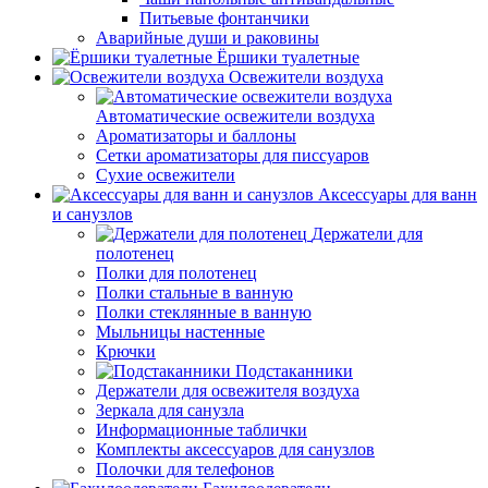
Питьевые фонтанчики
Аварийные души и раковины
Ёршики туалетные
Освежители воздуха
Автоматические освежители воздуха
Ароматизаторы и баллоны
Сетки ароматизаторы для писсуаров
Сухие освежители
Аксессуары для ванн
и санузлов
Держатели для
полотенец
Полки для полотенец
Полки стальные в ванную
Полки стеклянные в ванную
Мыльницы настенные
Крючки
Подстаканники
Держатели для освежителя воздуха
Зеркала для санузла
Информационные таблички
Комплекты аксессуаров для санузлов
Полочки для телефонов