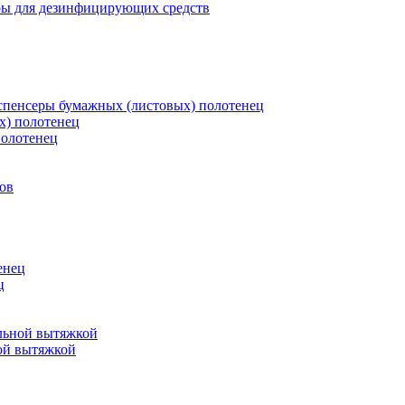
ры для дезинфицирующих средств
пенсеры бумажных (листовых) полотенец
х) полотенец
полотенец
ов
енец
ц
льной вытяжкой
ой вытяжкой