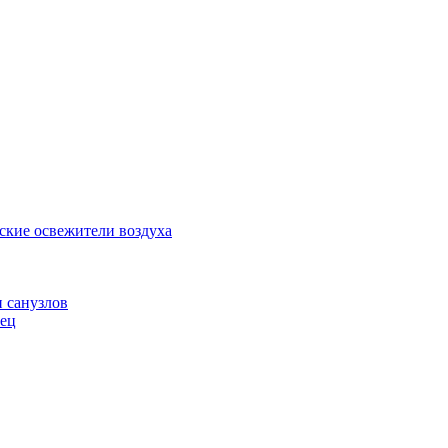
ские освежители воздуха
и санузлов
нец