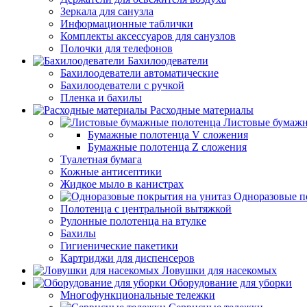
Зеркала для санузла
Информационные таблички
Комплекты аксессуаров для санузлов
Полочки для телефонов
Бахилоодеватели
Бахилоодеватели автоматические
Бахилоодеватели с ручкой
Пленка и бахилы
Расходные материалы
Листовые бумажн
Бумажные полотенца V сложения
Бумажные полотенца Z сложения
Туалетная бумага
Кожные антисептики
Жидкое мыло в канистрах
Одноразовые п
Полотенца с центральной вытяжкой
Рулонные полотенца на втулке
Бахилы
Гигиенические пакетики
Картриджи для диспенсеров
Ловушки для насекомых
Оборудование для уборки
Многофункциональные тележки