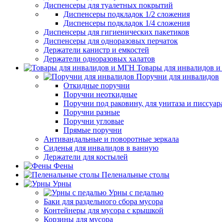
Диспенсеры для туалетных покрытий
Диспенсеры подкладок 1/2 сложения
Диспенсеры подкладок 1/4 сложения
Диспенсеры для гигиенических пакетиков
Диспенсеры для одноразовых перчаток
Держатели канистр и емкостей
Держатели одноразовых халатов
Товары для инвалидов 
Поручни для инвалидов
Откидные поручни
Поручни неоткидные
Поручни под раковину, для унитаза и писсуар
Поручни разные
Поручни угловые
Прямые поручни
Антивандальные и поворотные зеркала
Сиденья для инвалидов в ванную
Держатели для костылей
Фены
Пеленальные столы
Урны
Урны с педалью
Баки для раздельного сбора мусора
Контейнеры для мусора с крышкой
Корзины для мусора