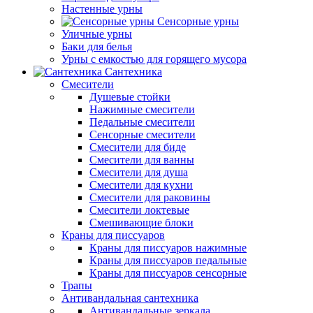
Настенные урны
Сенсорные урны
Уличные урны
Баки для белья
Урны с емкостью для горящего мусора
Сантехника
Смесители
Душевые стойки
Нажимные смесители
Педальные смесители
Сенсорные смесители
Смесители для биде
Смесители для ванны
Смесители для душа
Смесители для кухни
Смесители для раковины
Смесители локтевые
Смешивающие блоки
Краны для писсуаров
Краны для писсуаров нажимные
Краны для писсуаров педальные
Краны для писсуаров сенсорные
Трапы
Антивандальная сантехника
Антивандальные зеркала