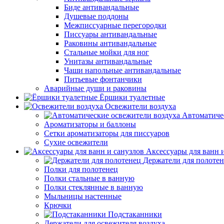
Биде антивандальные
Душевые поддоны
Межписсуарные перегородки
Писсуары антивандальные
Раковины антивандальные
Стальные мойки для ног
Унитазы антивандальные
Чаши напольные антивандальные
Питьевые фонтанчики
Аварийные души и раковины
Ёршики туалетные
Освежители воздуха
Автоматиче
Ароматизаторы и баллоны
Сетки ароматизаторы для писсуаров
Сухие освежители
Аксессуары для ванн 
Держатели для полоте
Полки для полотенец
Полки стальные в ванную
Полки стеклянные в ванную
Мыльницы настенные
Крючки
Подстаканники
Держатели для освежителя воздуха