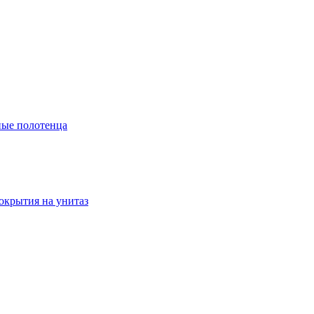
ые полотенца
окрытия на унитаз