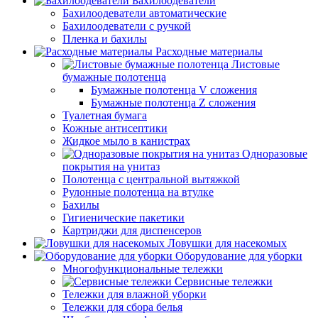
Бахилоодеватели
Бахилоодеватели автоматические
Бахилоодеватели с ручкой
Пленка и бахилы
Расходные материалы
Листовые
бумажные полотенца
Бумажные полотенца V сложения
Бумажные полотенца Z сложения
Туалетная бумага
Кожные антисептики
Жидкое мыло в канистрах
Одноразовые
покрытия на унитаз
Полотенца с центральной вытяжкой
Рулонные полотенца на втулке
Бахилы
Гигиенические пакетики
Картриджи для диспенсеров
Ловушки для насекомых
Оборудование для уборки
Многофункциональные тележки
Сервисные тележки
Тележки для влажной уборки
Тележки для сбора белья