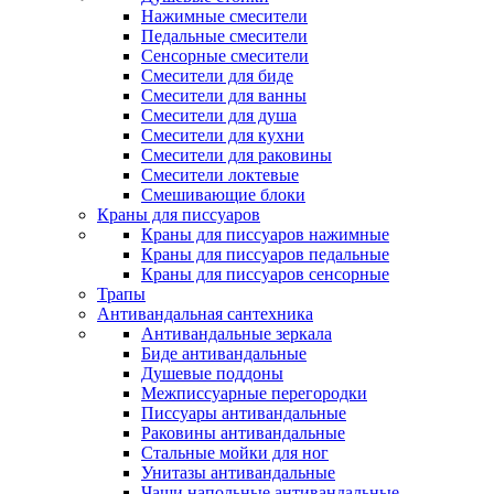
Нажимные смесители
Педальные смесители
Сенсорные смесители
Смесители для биде
Смесители для ванны
Смесители для душа
Смесители для кухни
Смесители для раковины
Смесители локтевые
Смешивающие блоки
Краны для писсуаров
Краны для писсуаров нажимные
Краны для писсуаров педальные
Краны для писсуаров сенсорные
Трапы
Антивандальная сантехника
Антивандальные зеркала
Биде антивандальные
Душевые поддоны
Межписсуарные перегородки
Писсуары антивандальные
Раковины антивандальные
Стальные мойки для ног
Унитазы антивандальные
Чаши напольные антивандальные