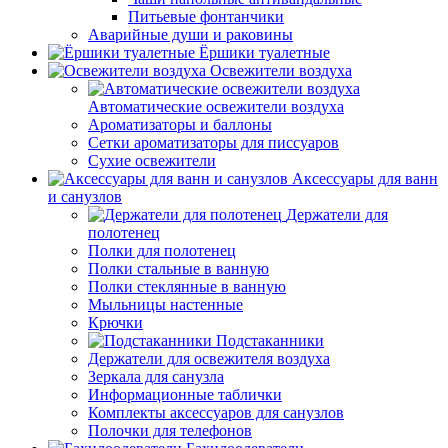
Питьевые фонтанчики
Аварийные души и раковины
Ёршики туалетные
Освежители воздуха
Автоматические освежители воздуха
Ароматизаторы и баллоны
Сетки ароматизаторы для писсуаров
Сухие освежители
Аксессуары для ванн
и санузлов
Держатели для
полотенец
Полки для полотенец
Полки стальные в ванную
Полки стеклянные в ванную
Мыльницы настенные
Крючки
Подстаканники
Держатели для освежителя воздуха
Зеркала для санузла
Информационные таблички
Комплекты аксессуаров для санузлов
Полочки для телефонов