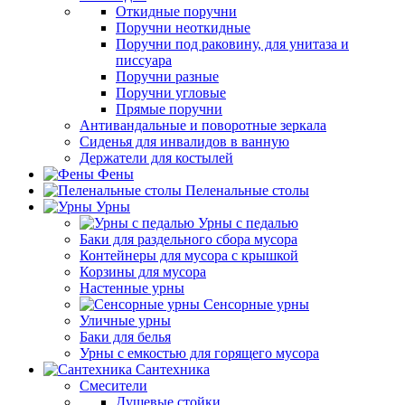
Откидные поручни
Поручни неоткидные
Поручни под раковину, для унитаза и
писсуара
Поручни разные
Поручни угловые
Прямые поручни
Антивандальные и поворотные зеркала
Сиденья для инвалидов в ванную
Держатели для костылей
Фены
Пеленальные столы
Урны
Урны с педалью
Баки для раздельного сбора мусора
Контейнеры для мусора с крышкой
Корзины для мусора
Настенные урны
Сенсорные урны
Уличные урны
Баки для белья
Урны с емкостью для горящего мусора
Сантехника
Смесители
Душевые стойки