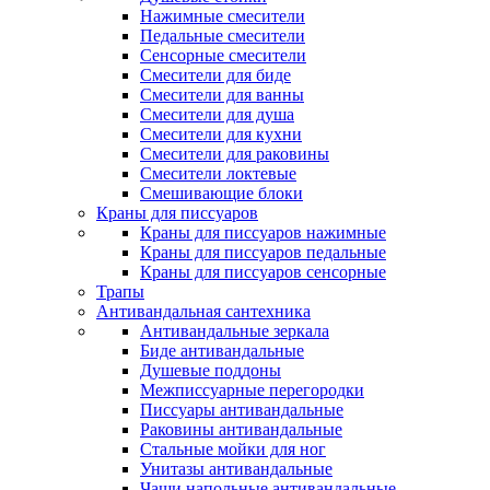
Нажимные смесители
Педальные смесители
Сенсорные смесители
Смесители для биде
Смесители для ванны
Смесители для душа
Смесители для кухни
Смесители для раковины
Смесители локтевые
Смешивающие блоки
Краны для писсуаров
Краны для писсуаров нажимные
Краны для писсуаров педальные
Краны для писсуаров сенсорные
Трапы
Антивандальная сантехника
Антивандальные зеркала
Биде антивандальные
Душевые поддоны
Межписсуарные перегородки
Писсуары антивандальные
Раковины антивандальные
Стальные мойки для ног
Унитазы антивандальные
Чаши напольные антивандальные