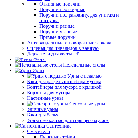
Откидные поручни
Поручни неоткидные
Поручни под раковину, для унитаза и
писсуара
Поручни разные
Поручни угловые
Прямые поручни
Антивандальные и поворотные зеркала
Сиденья для инвалидов в ванную
Держатели для костылей
Фены
Пеленальные столы
Урны
Урны с педалью
Баки для раздельного сбора мусора
Контейнеры для мусора с крышкой
Корзины для мусора
Настенные урны
Сенсорные урны
Уличные урны
Баки для белья
Урны с емкостью для горящего мусора
Сантехника
Смесители
Душевые стойки