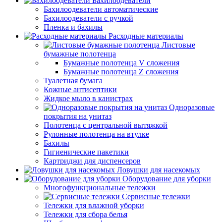
Бахилоодеватели
Бахилоодеватели автоматические
Бахилоодеватели с ручкой
Пленка и бахилы
Расходные материалы
Листовые
бумажные полотенца
Бумажные полотенца V сложения
Бумажные полотенца Z сложения
Туалетная бумага
Кожные антисептики
Жидкое мыло в канистрах
Одноразовые
покрытия на унитаз
Полотенца с центральной вытяжкой
Рулонные полотенца на втулке
Бахилы
Гигиенические пакетики
Картриджи для диспенсеров
Ловушки для насекомых
Оборудование для уборки
Многофункциональные тележки
Сервисные тележки
Тележки для влажной уборки
Тележки для сбора белья