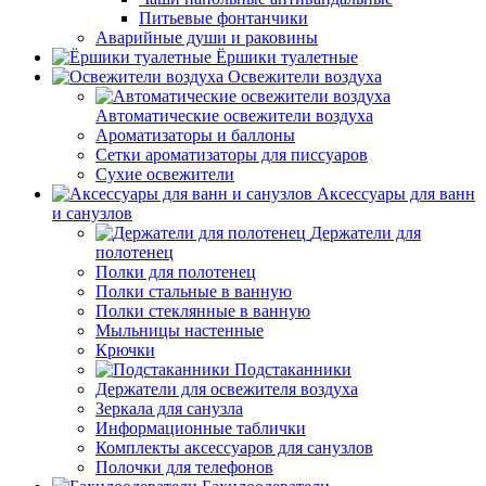
Питьевые фонтанчики
Аварийные души и раковины
Ёршики туалетные
Освежители воздуха
Автоматические освежители воздуха
Ароматизаторы и баллоны
Сетки ароматизаторы для писсуаров
Сухие освежители
Аксессуары для ванн
и санузлов
Держатели для
полотенец
Полки для полотенец
Полки стальные в ванную
Полки стеклянные в ванную
Мыльницы настенные
Крючки
Подстаканники
Держатели для освежителя воздуха
Зеркала для санузла
Информационные таблички
Комплекты аксессуаров для санузлов
Полочки для телефонов