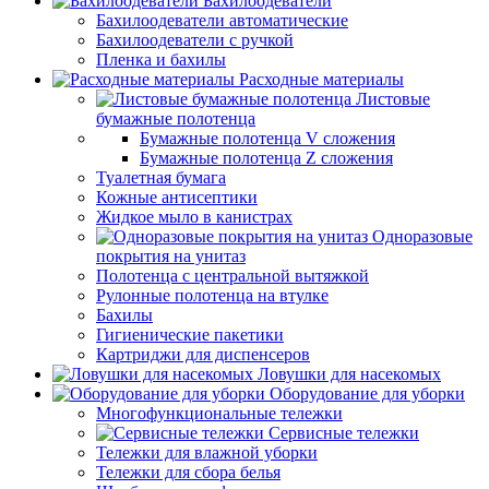
Бахилоодеватели
Бахилоодеватели автоматические
Бахилоодеватели с ручкой
Пленка и бахилы
Расходные материалы
Листовые
бумажные полотенца
Бумажные полотенца V сложения
Бумажные полотенца Z сложения
Туалетная бумага
Кожные антисептики
Жидкое мыло в канистрах
Одноразовые
покрытия на унитаз
Полотенца с центральной вытяжкой
Рулонные полотенца на втулке
Бахилы
Гигиенические пакетики
Картриджи для диспенсеров
Ловушки для насекомых
Оборудование для уборки
Многофункциональные тележки
Сервисные тележки
Тележки для влажной уборки
Тележки для сбора белья