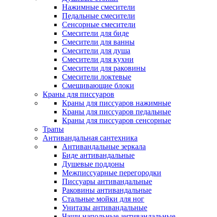
Нажимные смесители
Педальные смесители
Сенсорные смесители
Смесители для биде
Смесители для ванны
Смесители для душа
Смесители для кухни
Смесители для раковины
Смесители локтевые
Смешивающие блоки
Краны для писсуаров
Краны для писсуаров нажимные
Краны для писсуаров педальные
Краны для писсуаров сенсорные
Трапы
Антивандальная сантехника
Антивандальные зеркала
Биде антивандальные
Душевые поддоны
Межписсуарные перегородки
Писсуары антивандальные
Раковины антивандальные
Стальные мойки для ног
Унитазы антивандальные
Чаши напольные антивандальные