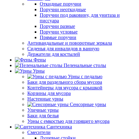
Откидные поручни
Поручни неоткидные
Поручни под раковину, для унитаза и
писсуара
Поручни разные
Поручни угловые
Прямые поручни
Антивандальные и поворотные зеркала
Сиденья для инвалидов в ванную
Держатели для костылей
Фены
Пеленальные столы
Урны
Урны с педалью
Баки для раздельного сбора мусора
Контейнеры для мусора с крышкой
Корзины для мусора
Настенные урны
Сенсорные урны
Уличные урны
Баки для белья
Урны с емкостью для горящего мусора
Сантехника
Смесители
Душевые стойки