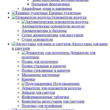
Питьевые фонтанчики
Аварийные души и раковины
Ёршики туалетные
Освежители воздуха
Автоматические освежители воздуха
Ароматизаторы и баллоны
Сетки ароматизаторы для писсуаров
Сухие освежители
Аксессуары для ванн
и санузлов
Держатели для
полотенец
Полки для полотенец
Полки стальные в ванную
Полки стеклянные в ванную
Мыльницы настенные
Крючки
Подстаканники
Держатели для освежителя воздуха
Зеркала для санузла
Информационные таблички
Комплекты аксессуаров для санузлов
Полочки для телефонов