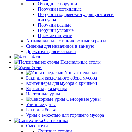
Откидные поручни
Поручни неоткидные
Поручни под раковину, для унитаза и
писсуара
Поручни разные
Поручни угловые
Прямые поручни
Антивандальные и поворотные зеркала
Сиденья для инвалидов в ванную
Держатели для костылей
Фены
Пеленальные столы
Урны
Урны с педалью
Баки для раздельного сбора мусора
Контейнеры для мусора с крышкой
Корзины для мусора
Настенные урны
Сенсорные урны
Уличные урны
Баки для белья
Урны с емкостью для горящего мусора
Сантехника
Смесители
Душевые стойки