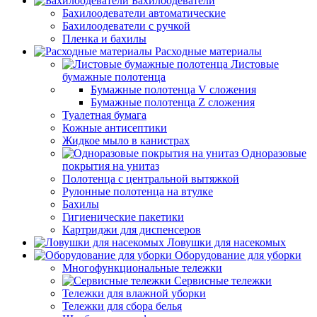
Бахилоодеватели
Бахилоодеватели автоматические
Бахилоодеватели с ручкой
Пленка и бахилы
Расходные материалы
Листовые
бумажные полотенца
Бумажные полотенца V сложения
Бумажные полотенца Z сложения
Туалетная бумага
Кожные антисептики
Жидкое мыло в канистрах
Одноразовые
покрытия на унитаз
Полотенца с центральной вытяжкой
Рулонные полотенца на втулке
Бахилы
Гигиенические пакетики
Картриджи для диспенсеров
Ловушки для насекомых
Оборудование для уборки
Многофункциональные тележки
Сервисные тележки
Тележки для влажной уборки
Тележки для сбора белья