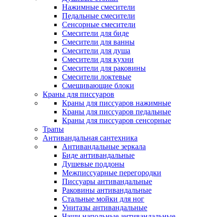
Нажимные смесители
Педальные смесители
Сенсорные смесители
Смесители для биде
Смесители для ванны
Смесители для душа
Смесители для кухни
Смесители для раковины
Смесители локтевые
Смешивающие блоки
Краны для писсуаров
Краны для писсуаров нажимные
Краны для писсуаров педальные
Краны для писсуаров сенсорные
Трапы
Антивандальная сантехника
Антивандальные зеркала
Биде антивандальные
Душевые поддоны
Межписсуарные перегородки
Писсуары антивандальные
Раковины антивандальные
Стальные мойки для ног
Унитазы антивандальные
Чаши напольные антивандальные