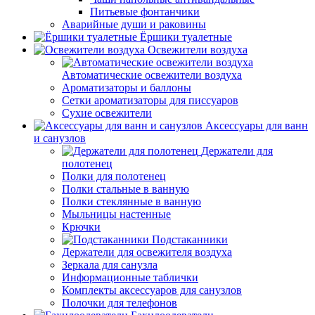
Питьевые фонтанчики
Аварийные души и раковины
Ёршики туалетные
Освежители воздуха
Автоматические освежители воздуха
Ароматизаторы и баллоны
Сетки ароматизаторы для писсуаров
Сухие освежители
Аксессуары для ванн
и санузлов
Держатели для
полотенец
Полки для полотенец
Полки стальные в ванную
Полки стеклянные в ванную
Мыльницы настенные
Крючки
Подстаканники
Держатели для освежителя воздуха
Зеркала для санузла
Информационные таблички
Комплекты аксессуаров для санузлов
Полочки для телефонов