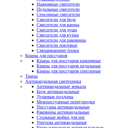
Нажимные смесители
Педальные смесители
Сенсорные смесители
Смесители для биде
Смесители для ванны
Смесители для душа
Смесители для кухни
Смесители для раковины
Смесители локтевые
Смешивающие блоки
Краны для писсуаров
Краны для писсуаров нажимные
Краны для писсуаров педальные
Краны для писсуаров сенсорные
Трапы
Антивандальная сантехника
Антивандальные зеркала
Биде антивандальные
Душевые поддоны
Межписсуарные перегородки
Писсуары антивандальные
Раковины антивандальные
Стальные мойки для ног
Унитазы антивандальные
Чаши напольные антивандальные