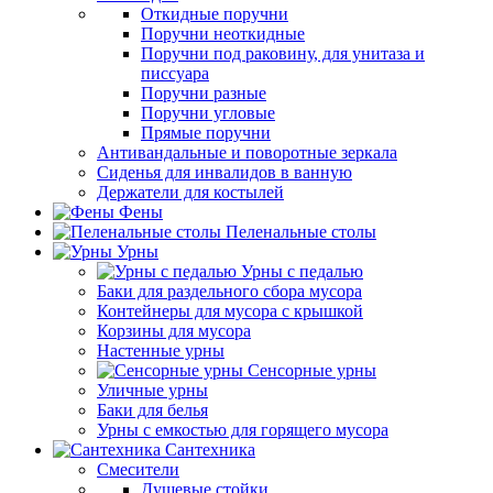
Откидные поручни
Поручни неоткидные
Поручни под раковину, для унитаза и
писсуара
Поручни разные
Поручни угловые
Прямые поручни
Антивандальные и поворотные зеркала
Сиденья для инвалидов в ванную
Держатели для костылей
Фены
Пеленальные столы
Урны
Урны с педалью
Баки для раздельного сбора мусора
Контейнеры для мусора с крышкой
Корзины для мусора
Настенные урны
Сенсорные урны
Уличные урны
Баки для белья
Урны с емкостью для горящего мусора
Сантехника
Смесители
Душевые стойки