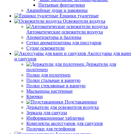
Питьевые фонтанчики
Аварийные души и раковины
Ёршики туалетные
Освежители воздуха
Автоматические освежители воздуха
Ароматизаторы и баллоны
Сетки ароматизаторы для писсуаров
Сухие освежители
Аксессуары для ванн
и санузлов
Держатели для
полотенец
Полки для полотенец
Полки стальные в ванную
Полки стеклянные в ванную
Мыльницы настенные
Крючки
Подстаканники
Держатели для освежителя воздуха
Зеркала для санузла
Информационные таблички
Комплекты аксессуаров для санузлов
Полочки для телефонов