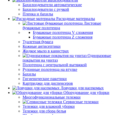
Бахилоодеватели
Бахилоодеватели автоматические
Бахилоодеватели с ручкой
Пленка и бахилы
Расходные материалы
Листовые
бумажные полотенца
Бумажные полотенца V сложения
Бумажные полотенца Z сложения
Туалетная бумага
Кожные антисептики
Жидкое мыло в канистрах
Одноразовые
покрытия на унитаз
Полотенца с центральной вытяжкой
Рулонные полотенца на втулке
Бахилы
Гигиенические пакетики
Картриджи для диспенсеров
Ловушки для насекомых
Оборудование для уборки
Многофункциональные тележки
Сервисные тележки
Тележки для влажной уборки
Тележки для сбора белья