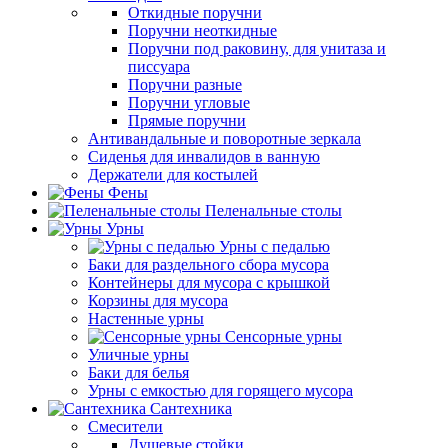
Откидные поручни
Поручни неоткидные
Поручни под раковину, для унитаза и
писсуара
Поручни разные
Поручни угловые
Прямые поручни
Антивандальные и поворотные зеркала
Сиденья для инвалидов в ванную
Держатели для костылей
Фены
Пеленальные столы
Урны
Урны с педалью
Баки для раздельного сбора мусора
Контейнеры для мусора с крышкой
Корзины для мусора
Настенные урны
Сенсорные урны
Уличные урны
Баки для белья
Урны с емкостью для горящего мусора
Сантехника
Смесители
Душевые стойки