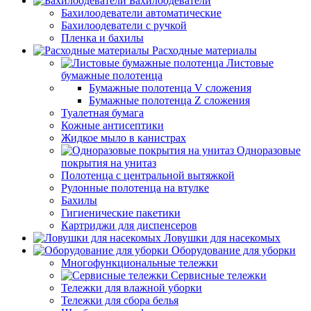
Бахилоодеватели
Бахилоодеватели автоматические
Бахилоодеватели с ручкой
Пленка и бахилы
Расходные материалы
Листовые
бумажные полотенца
Бумажные полотенца V сложения
Бумажные полотенца Z сложения
Туалетная бумага
Кожные антисептики
Жидкое мыло в канистрах
Одноразовые
покрытия на унитаз
Полотенца с центральной вытяжкой
Рулонные полотенца на втулке
Бахилы
Гигиенические пакетики
Картриджи для диспенсеров
Ловушки для насекомых
Оборудование для уборки
Многофункциональные тележки
Сервисные тележки
Тележки для влажной уборки
Тележки для сбора белья