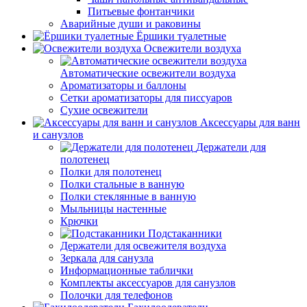
Питьевые фонтанчики
Аварийные души и раковины
Ёршики туалетные
Освежители воздуха
Автоматические освежители воздуха
Ароматизаторы и баллоны
Сетки ароматизаторы для писсуаров
Сухие освежители
Аксессуары для ванн
и санузлов
Держатели для
полотенец
Полки для полотенец
Полки стальные в ванную
Полки стеклянные в ванную
Мыльницы настенные
Крючки
Подстаканники
Держатели для освежителя воздуха
Зеркала для санузла
Информационные таблички
Комплекты аксессуаров для санузлов
Полочки для телефонов