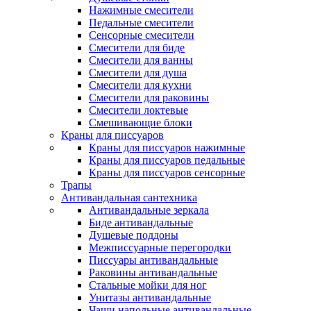
Нажимные смесители
Педальные смесители
Сенсорные смесители
Смесители для биде
Смесители для ванны
Смесители для душа
Смесители для кухни
Смесители для раковины
Смесители локтевые
Смешивающие блоки
Краны для писсуаров
Краны для писсуаров нажимные
Краны для писсуаров педальные
Краны для писсуаров сенсорные
Трапы
Антивандальная сантехника
Антивандальные зеркала
Биде антивандальные
Душевые поддоны
Межписсуарные перегородки
Писсуары антивандальные
Раковины антивандальные
Стальные мойки для ног
Унитазы антивандальные
Чаши напольные антивандальные