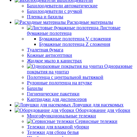
Бахилоодеватели
Бахилоодеватели автоматические
Бахилоодеватели с ручкой
Пленка и бахилы
Расходные материалы
Листовые
бумажные полотенца
Бумажные полотенца V сложения
Бумажные полотенца Z сложения
Туалетная бумага
Кожные антисептики
Жидкое мыло в канистрах
Одноразовые
покрытия на унитаз
Полотенца с центральной вытяжкой
Рулонные полотенца на втулке
Бахилы
Гигиенические пакетики
Картриджи для диспенсеров
Ловушки для насекомых
Оборудование для уборки
Многофункциональные тележки
Сервисные тележки
Тележки для влажной уборки
Тележки для сбора белья