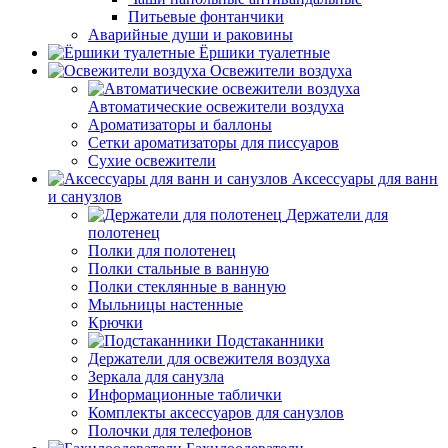
Питьевые фонтанчики
Аварийные души и раковины
Ёршики туалетные
Освежители воздуха
Автоматические освежители воздуха
Ароматизаторы и баллоны
Сетки ароматизаторы для писсуаров
Сухие освежители
Аксессуары для ванн
и санузлов
Держатели для
полотенец
Полки для полотенец
Полки стальные в ванную
Полки стеклянные в ванную
Мыльницы настенные
Крючки
Подстаканники
Держатели для освежителя воздуха
Зеркала для санузла
Информационные таблички
Комплекты аксессуаров для санузлов
Полочки для телефонов