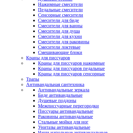
Нажимные смесители
Педальные смесители
Сенсорные смесители
Смесители для биде
Смесители для ванны
Смесители для душа
Смесители для кухни
Смесители для раковины
Смесители локтевые
Смешивающие блоки
Краны для писсуаров
Краны для писсуаров нажимные
Краны для писсуаров педальные
Краны для писсуаров сенсорные
Трапы
Антивандальная сантехника
Антивандальные зеркала
Биде антивандальные
Душевые поддоны
Межписсуарные перегородки
Писсуары антивандальные
Раковины антивандальные
Стальные мойки для ног
Унитазы антивандальные
Чаши напольные антивандальные