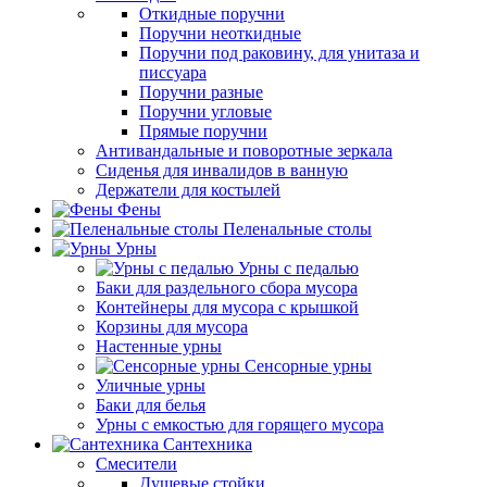
Откидные поручни
Поручни неоткидные
Поручни под раковину, для унитаза и
писсуара
Поручни разные
Поручни угловые
Прямые поручни
Антивандальные и поворотные зеркала
Сиденья для инвалидов в ванную
Держатели для костылей
Фены
Пеленальные столы
Урны
Урны с педалью
Баки для раздельного сбора мусора
Контейнеры для мусора с крышкой
Корзины для мусора
Настенные урны
Сенсорные урны
Уличные урны
Баки для белья
Урны с емкостью для горящего мусора
Сантехника
Смесители
Душевые стойки