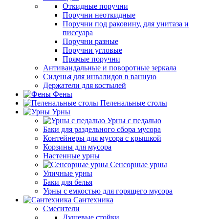
Откидные поручни
Поручни неоткидные
Поручни под раковину, для унитаза и
писсуара
Поручни разные
Поручни угловые
Прямые поручни
Антивандальные и поворотные зеркала
Сиденья для инвалидов в ванную
Держатели для костылей
Фены
Пеленальные столы
Урны
Урны с педалью
Баки для раздельного сбора мусора
Контейнеры для мусора с крышкой
Корзины для мусора
Настенные урны
Сенсорные урны
Уличные урны
Баки для белья
Урны с емкостью для горящего мусора
Сантехника
Смесители
Душевые стойки