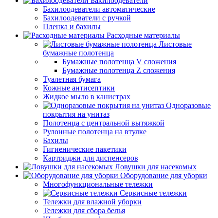
Бахилоодеватели
Бахилоодеватели автоматические
Бахилоодеватели с ручкой
Пленка и бахилы
Расходные материалы
Листовые
бумажные полотенца
Бумажные полотенца V сложения
Бумажные полотенца Z сложения
Туалетная бумага
Кожные антисептики
Жидкое мыло в канистрах
Одноразовые
покрытия на унитаз
Полотенца с центральной вытяжкой
Рулонные полотенца на втулке
Бахилы
Гигиенические пакетики
Картриджи для диспенсеров
Ловушки для насекомых
Оборудование для уборки
Многофункциональные тележки
Сервисные тележки
Тележки для влажной уборки
Тележки для сбора белья