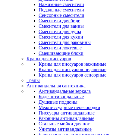
Нажимные смесители
Педальные смесители
Сенсорные смесители
Смесители для биде
Смесители для ванны
Смесители для душа
Смесители для кухни
Смесители для раковины
Смесители локтевые
Смешивающие блоки
Краны для писсуаров
Краны для писсуаров нажимные
Краны для писсуаров педальные
Краны для писсуаров сенсорные
Трапы
Антивандальная сантехника
Антивандальные зеркала
Биде антивандальные
Душевые поддоны
Межписсуарные перегородки
Писсуары антивандальные
Раковины антивандальные
Стальные мойки для ног
Унитазы антивандальные
Чаши напольные антивандальные