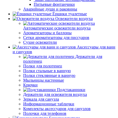
Питьевые фонтанчики
Аварийные души и раковины
Ёршики туалетные
Освежители воздуха
Автоматические освежители воздуха
Ароматизаторы и баллоны
Сетки ароматизаторы для писсуаров
Сухие освежители
Аксессуары для ванн
и санузлов
Держатели для
полотенец
Полки для полотенец
Полки стальные в ванную
Полки стеклянные в ванную
Мыльницы настенные
Крючки
Подстаканники
Держатели для освежителя воздуха
Зеркала для санузла
Информационные таблички
Комплекты аксессуаров для санузлов
Полочки для телефонов