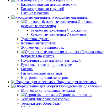
Бахилоодеватели
Бахилоодеватели автоматические
Бахилоодеватели с ручкой
Пленка и бахилы
Расходные материалы
Листовые
бумажные полотенца
Бумажные полотенца V сложения
Бумажные полотенца Z сложения
Туалетная бумага
Кожные антисептики
Жидкое мыло в канистрах
Одноразовые
покрытия на унитаз
Полотенца с центральной вытяжкой
Рулонные полотенца на втулке
Бахилы
Гигиенические пакетики
Картриджи для диспенсеров
Ловушки для насекомых
Оборудование для уборки
Многофункциональные тележки
Сервисные тележки
Тележки для влажной уборки
Тележки для сбора белья