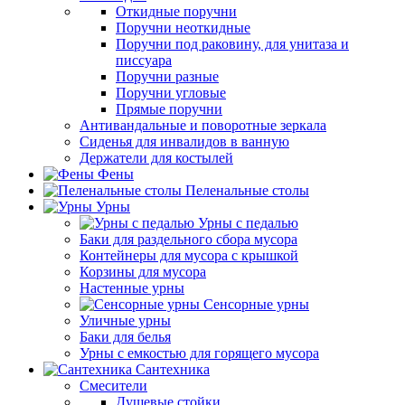
Откидные поручни
Поручни неоткидные
Поручни под раковину, для унитаза и
писсуара
Поручни разные
Поручни угловые
Прямые поручни
Антивандальные и поворотные зеркала
Сиденья для инвалидов в ванную
Держатели для костылей
Фены
Пеленальные столы
Урны
Урны с педалью
Баки для раздельного сбора мусора
Контейнеры для мусора с крышкой
Корзины для мусора
Настенные урны
Сенсорные урны
Уличные урны
Баки для белья
Урны с емкостью для горящего мусора
Сантехника
Смесители
Душевые стойки