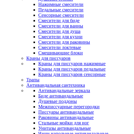
Нажимные смесители
Педальные смесители
Сенсорные смесители
Смесители для биде
Смесители для ванны
Смесители для душа
Смесители для кухни
Смесители для раковины
Смесители локтевые
Смешивающие блоки
Краны для писсуаров
Краны для писсуаров нажимные
Краны для писсуаров педальные
Краны для писсуаров сенсорные
Трапы
Антивандальная сантехника
Антивандальные зеркала
Биде антивандальные
Душевые поддоны
Межписсуарные перегородки
Писсуары антивандальные
Раковины антивандальные
Стальные мойки для ног
Унитазы антивандальные
Чаши напольные антивандальные