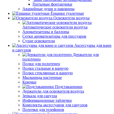
Питьевые фонтанчики
Аварийные души и раковины
Ёршики туалетные
Освежители воздуха
Автоматические освежители воздуха
Ароматизаторы и баллоны
Сетки ароматизаторы для писсуаров
Сухие освежители
Аксессуары для ванн
и санузлов
Держатели для
полотенец
Полки для полотенец
Полки стальные в ванную
Полки стеклянные в ванную
Мыльницы настенные
Крючки
Подстаканники
Держатели для освежителя воздуха
Зеркала для санузла
Информационные таблички
Комплекты аксессуаров для санузлов
Полочки для телефонов