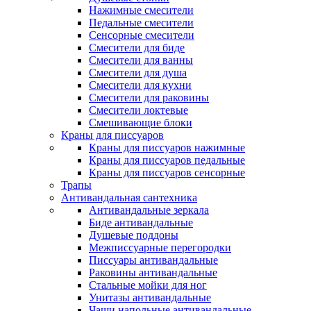
Нажимные смесители
Педальные смесители
Сенсорные смесители
Смесители для биде
Смесители для ванны
Смесители для душа
Смесители для кухни
Смесители для раковины
Смесители локтевые
Смешивающие блоки
Краны для писсуаров
Краны для писсуаров нажимные
Краны для писсуаров педальные
Краны для писсуаров сенсорные
Трапы
Антивандальная сантехника
Антивандальные зеркала
Биде антивандальные
Душевые поддоны
Межписсуарные перегородки
Писсуары антивандальные
Раковины антивандальные
Стальные мойки для ног
Унитазы антивандальные
Чаши напольные антивандальные