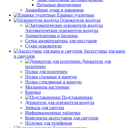
Питьевые фонтанчики
Аварийные души и раковины
Ёршики туалетные
Освежители воздуха
Автоматические освежители воздуха
Ароматизаторы и баллоны
Сетки ароматизаторы для писсуаров
Сухие освежители
Аксессуары для ванн
и санузлов
Держатели для
полотенец
Полки для полотенец
Полки стальные в ванную
Полки стеклянные в ванную
Мыльницы настенные
Крючки
Подстаканники
Держатели для освежителя воздуха
Зеркала для санузла
Информационные таблички
Комплекты аксессуаров для санузлов
Полочки для телефонов