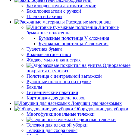
Бахилоодеватели
Бахилоодеватели автоматические
Бахилоодеватели с ручкой
Пленка и бахилы
Расходные материалы
Листовые
бумажные полотенца
Бумажные полотенца V сложения
Бумажные полотенца Z сложения
Туалетная бумага
Кожные антисептики
Жидкое мыло в канистрах
Одноразовые
покрытия на унитаз
Полотенца с центральной вытяжкой
Рулонные полотенца на втулке
Бахилы
Гигиенические пакетики
Картриджи для диспенсеров
Ловушки для насекомых
Оборудование для уборки
Многофункциональные тележки
Сервисные тележки
Тележки для влажной уборки
Тележки для сбора белья