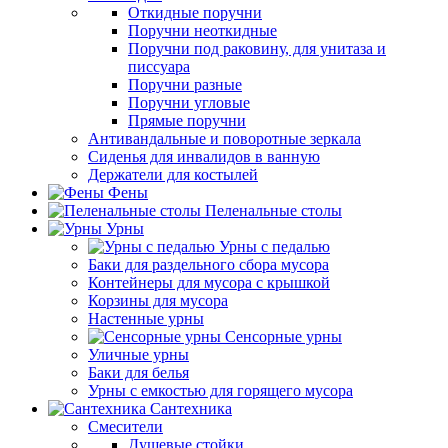
Откидные поручни
Поручни неоткидные
Поручни под раковину, для унитаза и
писсуара
Поручни разные
Поручни угловые
Прямые поручни
Антивандальные и поворотные зеркала
Сиденья для инвалидов в ванную
Держатели для костылей
Фены
Пеленальные столы
Урны
Урны с педалью
Баки для раздельного сбора мусора
Контейнеры для мусора с крышкой
Корзины для мусора
Настенные урны
Сенсорные урны
Уличные урны
Баки для белья
Урны с емкостью для горящего мусора
Сантехника
Смесители
Душевые стойки