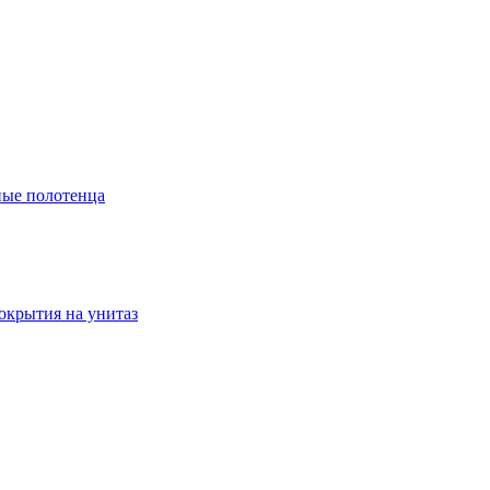
ые полотенца
окрытия на унитаз