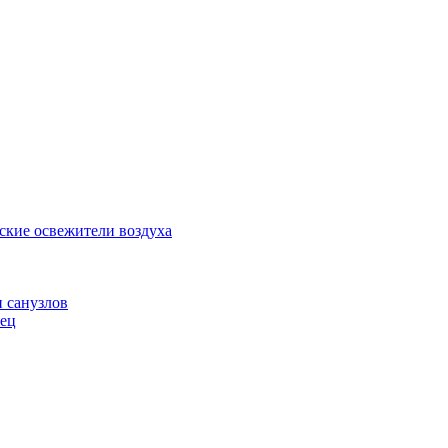
ские освежители воздуха
и санузлов
нец