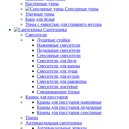
Настенные урны
Сенсорные урны
Уличные урны
Баки для белья
Урны с емкостью для горящего мусора
Сантехника
Смесители
Душевые стойки
Нажимные смесители
Педальные смесители
Сенсорные смесители
Смесители для биде
Смесители для ванны
Смесители для душа
Смесители для кухни
Смесители для раковины
Смесители локтевые
Смешивающие блоки
Краны для писсуаров
Краны для писсуаров нажимные
Краны для писсуаров педальные
Краны для писсуаров сенсорные
Трапы
Антивандальная сантехника
Антивандальные зеркала