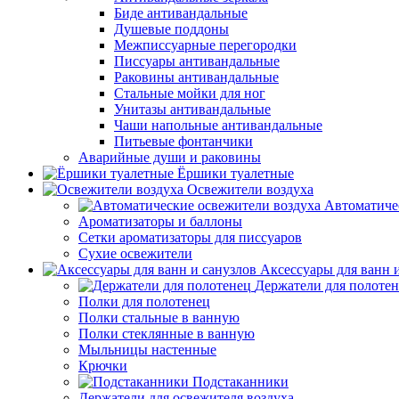
Биде антивандальные
Душевые поддоны
Межписсуарные перегородки
Писсуары антивандальные
Раковины антивандальные
Стальные мойки для ног
Унитазы антивандальные
Чаши напольные антивандальные
Питьевые фонтанчики
Аварийные души и раковины
Ёршики туалетные
Освежители воздуха
Автоматиче
Ароматизаторы и баллоны
Сетки ароматизаторы для писсуаров
Сухие освежители
Аксессуары для ванн 
Держатели для полоте
Полки для полотенец
Полки стальные в ванную
Полки стеклянные в ванную
Мыльницы настенные
Крючки
Подстаканники
Держатели для освежителя воздуха