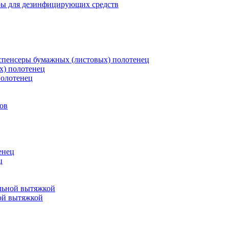
ры для дезинфицирующих средств
пенсеры бумажных (листовых) полотенец
х) полотенец
полотенец
ов
енец
ц
льной вытяжкой
ой вытяжкой