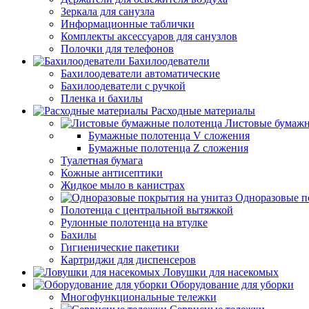
Зеркала для санузла
Информационные таблички
Комплекты аксессуаров для санузлов
Полочки для телефонов
Бахилоодеватели
Бахилоодеватели автоматические
Бахилоодеватели с ручкой
Пленка и бахилы
Расходные материалы
Листовые бумажн
Бумажные полотенца V сложения
Бумажные полотенца Z сложения
Туалетная бумага
Кожные антисептики
Жидкое мыло в канистрах
Одноразовые п
Полотенца с центральной вытяжкой
Рулонные полотенца на втулке
Бахилы
Гигиенические пакетики
Картриджи для диспенсеров
Ловушки для насекомых
Оборудование для уборки
Многофункциональные тележки