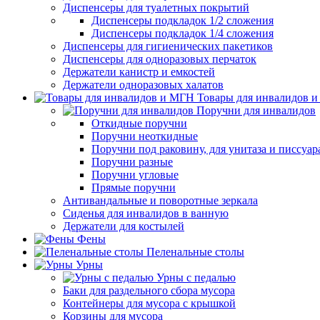
Диспенсеры для туалетных покрытий
Диспенсеры подкладок 1/2 сложения
Диспенсеры подкладок 1/4 сложения
Диспенсеры для гигиенических пакетиков
Диспенсеры для одноразовых перчаток
Держатели канистр и емкостей
Держатели одноразовых халатов
Товары для инвалидов 
Поручни для инвалидов
Откидные поручни
Поручни неоткидные
Поручни под раковину, для унитаза и писсуар
Поручни разные
Поручни угловые
Прямые поручни
Антивандальные и поворотные зеркала
Сиденья для инвалидов в ванную
Держатели для костылей
Фены
Пеленальные столы
Урны
Урны с педалью
Баки для раздельного сбора мусора
Контейнеры для мусора с крышкой
Корзины для мусора